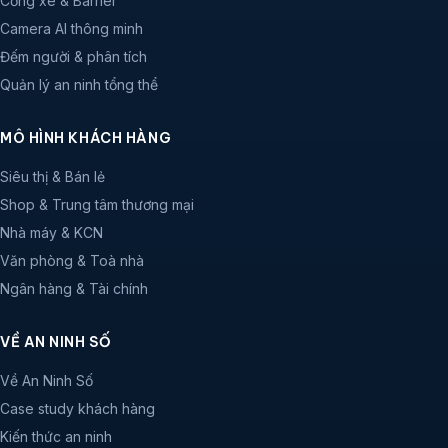
Đối tác an ninh trọn gói cho chuỗi bán lẻ, nhà máy, văn phòng và
ngân hàng.
6+
5
500+
năm kinh nghiệm
văn phòng toàn quốc
doanh nghiệp tin chọn
GIẢI PHÁP
Chống thất thoát hàng hoá
Kiểm soát ra vào
Cổng xe & Barrier
Camera AI thông minh
Đếm người & phân tích
Quản lý an ninh tổng thể
MÔ HÌNH KHÁCH HÀNG