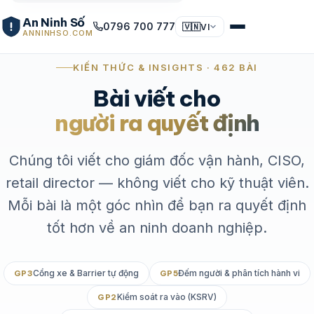
An Ninh Số
0796 700 777
🇻🇳
VI
ANNINHSO.COM
KIẾN THỨC & INSIGHTS · 462 BÀI
Bài viết cho
người ra quyết định
Chúng tôi viết cho giám đốc vận hành, CISO,
retail director — không viết cho kỹ thuật viên.
Mỗi bài là một góc nhìn để bạn ra quyết định
tốt hơn về an ninh doanh nghiệp.
Cổng xe & Barrier tự động
Đếm người & phân tích hành vi
GP3
GP5
Kiểm soát ra vào (KSRV)
GP2