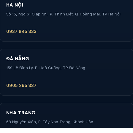
HỆ THỐNG VĂN PHÒNG
Hiện diện 5 thành phố trọng điểm
HỒ CHÍ MINH
158/50 Hoàng Hoa Thám, Phường Bảy Hiền, TP Hồ Chí Minh
0796 700 777
HÀ NỘI
Số 15, ngõ 61 Giáp Nhị, P. Thịnh Liệt, Q. Hoàng Mai, TP Hà Nội
0937 845 333