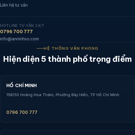
Siêu thị & Bán lẻ
Shop & Trung tâm thương mại
Nhà máy & KCN
Văn phòng & Toà nhà
Ngân hàng & Tài chính
VỀ AN NINH SỐ
Về An Ninh Số
Case study khách hàng
Kiến thức an ninh
Liên hệ tư vấn
HOTLINE TƯ VẤN 24/7
0796 700 777
info@anninhso.com