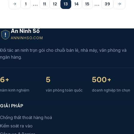
check-in thủ công gây sai sót, bãi đỗ xe hỗn loạn mùa
cao điểm. Giải pháp barrier LPR tích hợp app đặt chỗ bãi
VIP cho phép khách đặt trước vị trí đỗ, camera nhận diện
biển số tự động mở barrier ngay khi xe đến. Bài viết phân
tích chi phí, quy trình triển khai và lợi ích thực tế cho
resort 3-5 sao.
Đọc bài viết
…
…
1
11
12
13
14
15
39
An Ninh Số
ANNINHSO.COM