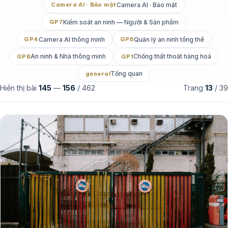
Camera AI · Bảo mật
Camera AI · Bảo mật
Kiểm soát an ninh — Người & Sản phẩm
GP7
Camera AI thông minh
Quản lý an ninh tổng thể
GP4
GP6
An ninh & Nhà thông minh
Chống thất thoát hàng hoá
GP8
GP1
Tổng quan
general
Hiển thị bài
145
—
156
/ 462
Trang
13
/ 39