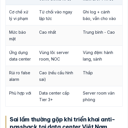
Cơ chế xử
Từ chối vào ngay
Ghi log + cảnh
lý vi phạm
lập tức
báo, vẫn cho vào
Mức bảo
Cao nhất
Trung bình - Cao
mật
Ứng dụng
Vùng lõi: server
Vùng đệm: hành
data center
room, NOC
lang, sảnh
Rủi ro false
Cao (nếu cấu hình
Thấp
alarm
sai)
Phù hợp với
Data center cấp
Server room văn
Tier 3+
phòng
Sai lầm thường gặp khi triển khai anti-
passback tại data center Việt Nam