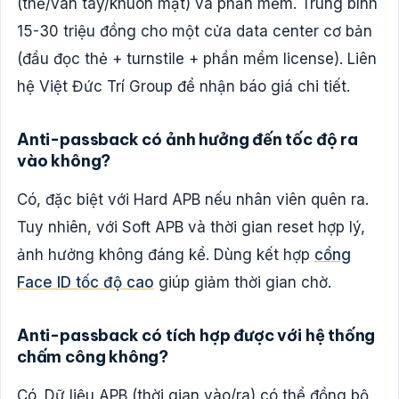
(thẻ/vân tay/khuôn mặt) và phần mềm. Trung bình
15-30 triệu đồng cho một cửa data center cơ bản
(đầu đọc thẻ + turnstile + phần mềm license). Liên
hệ Việt Đức Trí Group để nhận báo giá chi tiết.
Anti-passback có ảnh hưởng đến tốc độ ra
vào không?
Có, đặc biệt với Hard APB nếu nhân viên quên ra.
Tuy nhiên, với Soft APB và thời gian reset hợp lý,
ảnh hưởng không đáng kể. Dùng kết hợp
cổng
Face ID tốc độ cao
giúp giảm thời gian chờ.
Anti-passback có tích hợp được với hệ thống
chấm công không?
Có. Dữ liệu APB (thời gian vào/ra) có thể đồng bộ