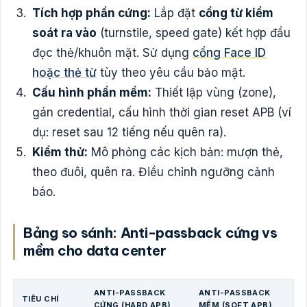
Tích hợp phần cứng:
Lắp đặt
cổng từ kiểm
soát ra vào
(turnstile, speed gate) kết hợp đầu
đọc thẻ/khuôn mặt. Sử dụng
cổng Face ID
hoặc thẻ từ
tùy theo yêu cầu bảo mật.
Cấu hình phần mềm:
Thiết lập vùng (zone),
gán credential, cấu hình thời gian reset APB (ví
dụ: reset sau 12 tiếng nếu quên ra).
Kiểm thử:
Mô phỏng các kịch bản: mượn thẻ,
theo đuôi, quên ra. Điều chỉnh ngưỡng cảnh
báo.
Bảng so sánh: Anti-passback cứng vs
mềm cho data center
ANTI-PASSBACK
ANTI-PASSBACK
TIÊU CHÍ
CỨNG (HARD APB)
MỀM (SOFT APB)