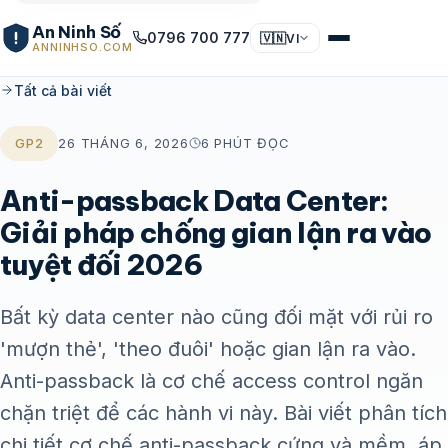
An Ninh Số
0796 700 777
🇻🇳
VI
ANNINHSO.COM
Tất cả bài viết
GP2
26 THÁNG 6, 2026
6 PHÚT ĐỌC
Anti-passback Data Center:
Giải pháp chống gian lận ra vào
tuyệt đối 2026
Bất kỳ data center nào cũng đối mặt với rủi ro
'mượn thẻ', 'theo đuôi' hoặc gian lận ra vào.
Anti-passback là cơ chế access control ngăn
chặn triệt để các hành vi này. Bài viết phân tích
chi tiết cơ chế anti-passback cứng và mềm, áp