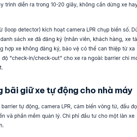
uy trình diễn ra trong 10-20 giây, không cần dừng xe ha
 từ (loop detector) kích hoạt camera LPR chụp biển số. D
 danh sách xe đã đăng ký (nhân viên, khách hàng, xe tả
ng hợp xe không đăng ký, bảo vệ có thể can thiệp từ xa
độ "check-in/check-out" cho xe ra ngoài: barrier chỉ m
t.
g bãi giữ xe tự động cho nhà máy
 barrier tự động, camera LPR, cảm biến vòng từ, đầu đ
hiển và phần mềm quản lý. Chi phí đầu tư cho một làn xe
h.