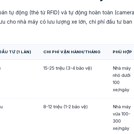
 bán tự động (thẻ từ RFID) và tự động hoàn toàn (camer
 ưu cho nhà máy có lưu lượng xe lớn, chi phí đầu tư ban
ĐẦU TƯ (1 LÀN)
CHI PHÍ VẬN HÀNH/THÁNG
PHÙ HỢP
u
15-25 triệu (3-4 bảo vệ)
Nhà máy
nhỏ dưới
100
xe/ngày
ệu
8-12 triệu (1-2 bảo vệ)
Nhà máy
vừa 100-
300
xe/ngày