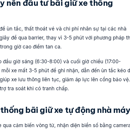
 nên đầu tư bãi giữ xe thông
đề ùn tắc, thất thoát vé và chi phí nhân sự tại các nhà
giây để qua barrier, thay vì 3-5 phút với phương pháp t
rong giờ cao điểm tan ca.
 đầu giờ sáng (6:30-8:00) và cuối giờ chiều (17:00-
, mỗi xe mất 3-5 phút để ghi nhận, dẫn đến ùn tắc kéo d
giúp xe lưu thông liên tục, giảm áp lực lên cổng bảo vệ.
trợ tra soát khi có tranh chấp.
thống bãi giữ xe tự động nhà má
xe qua cảm biến vòng từ, nhận diện biển số bằng camer