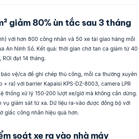
² giảm 80% ùn tắc sau 3 tháng
h) với hơn 800 công nhân và 50 xe tải giao hàng mỗi
ủa An Ninh Số. Kết quả: thời gian chờ tan ca giảm từ 40
, ROI đạt 14 tháng.
4 bảo vệ/ca để ghi chép thủ công, mỗi ca thường xuyên
vào + ra) với barrier Kapaisi KPS-DZ-8003, camera LPR
hệ thống xử lý 150-200 lượt xe/giờ mà không cần dừng.
 vụ giám sát từ xa. Dữ liệu ra-vào được đồng bộ với
ờ giấc công nhân hiệu quả hơn.
ểm soát xe ra vào nhà máy