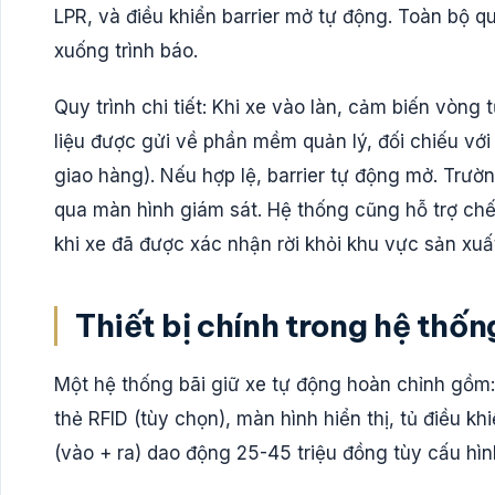
LPR, và điều khiển barrier mở tự động. Toàn bộ q
xuống trình báo.
Quy trình chi tiết: Khi xe vào làn, cảm biến vòng
liệu được gửi về phần mềm quản lý, đối chiếu với
giao hàng). Nếu hợp lệ, barrier tự động mở. Trườ
qua màn hình giám sát. Hệ thống cũng hỗ trợ chế 
khi xe đã được xác nhận rời khỏi khu vực sản xuấ
Thiết bị chính trong hệ thốn
Một hệ thống bãi giữ xe tự động hoàn chỉnh gồm:
thẻ RFID (tùy chọn), màn hình hiển thị, tủ điều k
(vào + ra) dao động 25-45 triệu đồng tùy cấu hìn