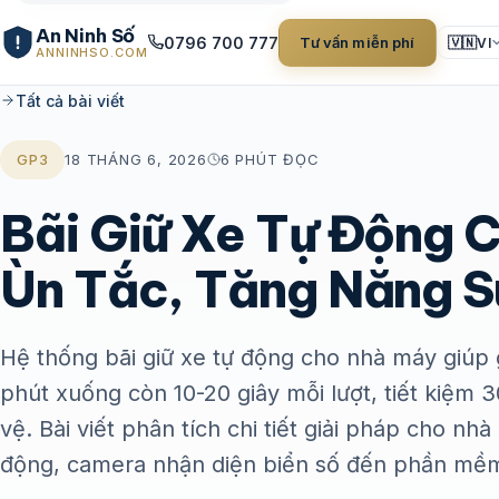
An Ninh Số
0796 700 777
Tư vấn miễn phí
🇻🇳
VI
ANNINHSO.COM
Tất cả bài viết
GP3
18 THÁNG 6, 2026
6 PHÚT ĐỌC
Bãi Giữ Xe Tự Động 
Ùn Tắc, Tăng Năng S
Hệ thống bãi giữ xe tự động cho nhà máy giúp g
phút xuống còn 10-20 giây mỗi lượt, tiết kiệm 
vệ. Bài viết phân tích chi tiết giải pháp cho nh
động, camera nhận diện biển số đến phần mềm 