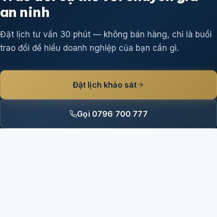
an ninh
Đặt lịch tư vấn 30 phút — không bán hàng, chỉ là buổi
trao đổi để hiểu doanh nghiệp của bạn cần gì.
Đặt lịch khảo sát
Gọi 0796 700 777