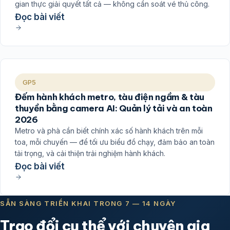
gian thực giải quyết tất cả — không cần soát vé thủ công.
Đọc bài viết
GP5
Đếm hành khách metro, tàu điện ngầm & tàu
thuyền bằng camera AI: Quản lý tải và an toàn
2026
Metro và phà cần biết chính xác số hành khách trên mỗi
toa, mỗi chuyến — để tối ưu biểu đồ chạy, đảm bảo an toàn
tải trọng, và cải thiện trải nghiệm hành khách.
Đọc bài viết
SẴN SÀNG TRIỂN KHAI TRONG 7 — 14 NGÀY
Trao đổi cụ thể với chuyên gia