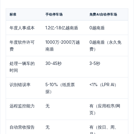
标准
手动停车场
免费AI自动停车场
年度人事成本
1.2亿-1.8亿越南盾
0越南盾
年度软件许可
1000万-2000万越
0越南盾（永久免
费
南盾
费）
处理一辆车的
30-45秒
3-5秒
时间
识别错误率
5-10%（纸质票
<1%（LPR AI）
据）
远程监控能力
无
有（应用程序/网
页）
自动营收报告
无
有（按日、周、
月）