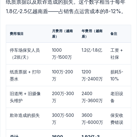
纸质票据以及欺诈造成的损失。这个数字相当于每年
1.8亿-2.5亿越南盾——占销售点运营成本的8-12%。
月费用（越南
年费用（越南
费用项目
备注
盾）
盾）
停车场保安人员
1000
1.2亿-1.8亿
工资 +
（2班/天）
万-1500万
社保
纸质票据 + 打印
100万-200
1200
损耗5-
墨水
万
万-2400万
10%
旧道闸 + 旧摄像
200万-300
2400
老旧设
头维护
万
万-3600万
备
欺诈造成的损失
300万-500
3600
保安收
万
万-6000万
费错误
总计
1600
1.92亿-3