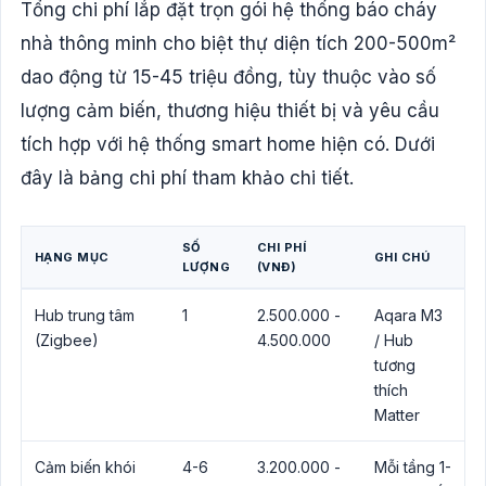
Tổng chi phí lắp đặt trọn gói hệ thống báo cháy
nhà thông minh cho biệt thự diện tích 200-500m²
dao động từ 15-45 triệu đồng, tùy thuộc vào số
lượng cảm biến, thương hiệu thiết bị và yêu cầu
tích hợp với hệ thống smart home hiện có. Dưới
đây là bảng chi phí tham khảo chi tiết.
SỐ
CHI PHÍ
HẠNG MỤC
GHI CHÚ
LƯỢNG
(VNĐ)
Hub trung tâm
1
2.500.000 -
Aqara M3
(Zigbee)
4.500.000
/ Hub
tương
thích
Matter
Cảm biến khói
4-6
3.200.000 -
Mỗi tầng 1-