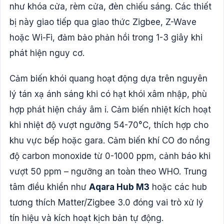
như khóa cửa, rèm cửa, đèn chiếu sáng. Các thiết
bị này giao tiếp qua giao thức Zigbee, Z-Wave
hoặc Wi-Fi, đảm bảo phản hồi trong 1-3 giây khi
phát hiện nguy cơ.
Cảm biến khói quang hoạt động dựa trên nguyên
lý tán xạ ánh sáng khi có hạt khói xâm nhập, phù
hợp phát hiện cháy âm ỉ. Cảm biến nhiệt kích hoạt
khi nhiệt độ vượt ngưỡng 54-70°C, thích hợp cho
khu vực bếp hoặc gara. Cảm biến khí CO đo nồng
độ carbon monoxide từ 0-1000 ppm, cảnh báo khi
vượt 50 ppm – ngưỡng an toàn theo WHO. Trung
tâm điều khiển như
Aqara Hub M3
hoặc các hub
tương thích Matter/Zigbee 3.0 đóng vai trò xử lý
tín hiệu và kích hoạt kịch bản tự động.