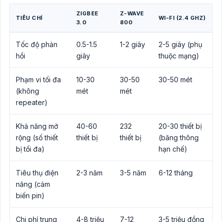
ZIGBEE
Z-WAVE
TIÊU CHÍ
WI-FI (2.4 GHZ)
3.0
800
Tốc độ phản
0.5-1.5
1-2 giây
2-5 giây (phụ
hồi
giây
thuộc mạng)
Phạm vi tối đa
10-30
30-50
30-50 mét
(không
mét
mét
repeater)
Khả năng mở
40-60
232
20-30 thiết bị
rộng (số thiết
thiết bị
thiết bị
(băng thông
bị tối đa)
hạn chế)
Tiêu thụ điện
2-3 năm
3-5 năm
6-12 tháng
năng (cảm
biến pin)
Chi phí trung
4-8 triệu
7-12
3-5 triệu đồng