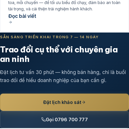
toa, mỗi chuyến — để tối ưu biểu đồ chạy, đảm bảo an toàn
tải trọng, và cải thiện trải nghiệm hành khách.
Đọc bài viết
SẴN SÀNG TRIỂN KHAI TRONG 7 — 14 NGÀY
Trao đổi cụ thể với chuyên gia
an ninh
Đặt lịch tư vấn 30 phút — không bán hàng, chỉ là buổi
trao đổi để hiểu doanh nghiệp của bạn cần gì.
Đặt lịch khảo sát
Gọi 0796 700 777