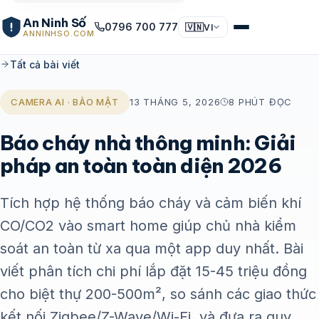
An Ninh Số
0796 700 777
🇻🇳
VI
ANNINHSO.COM
Tất cả bài viết
CAMERA AI · BẢO MẬT
13 THÁNG 5, 2026
8 PHÚT ĐỌC
Báo cháy nhà thông minh: Giải
pháp an toàn toàn diện 2026
Tích hợp hệ thống báo cháy và cảm biến khí
CO/CO2 vào smart home giúp chủ nhà kiểm
soát an toàn từ xa qua một app duy nhất. Bài
viết phân tích chi phí lắp đặt 15-45 triệu đồng
cho biệt thự 200-500m², so sánh các giao thức
kết nối Zigbee/Z-Wave/Wi-Fi, và đưa ra quy