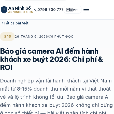
An Ninh Số
0796 700 777
🇻🇳
VI
ANNINHSO.COM
Tất cả bài viết
GP5
26 THÁNG 6, 2026
9 PHÚT ĐỌC
Báo giá camera AI đếm hành
khách xe buýt 2026: Chi phí &
ROI
Doanh nghiệp vận tải hành khách tại Việt Nam
mất từ 8-15% doanh thu mỗi năm vì thất thoát
vé và lộ trình không tối ưu. Báo giá camera AI
đếm hành khách xe buýt 2026 không chỉ dừng
ở con số thiết bị — bài viết phân tích chi phí