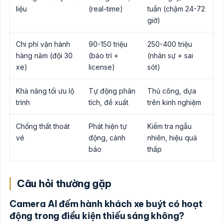
liệu
(real-time)
tuần (chậm 24-72
giờ)
Chi phí vận hành
90-150 triệu
250-400 triệu
hàng năm (đội 30
(bảo trì +
(nhân sự + sai
xe)
license)
sót)
Khả năng tối ưu lộ
Tự động phân
Thủ công, dựa
trình
tích, đề xuất
trên kinh nghiệm
Chống thất thoát
Phát hiện tự
Kiểm tra ngẫu
vé
động, cảnh
nhiên, hiệu quả
báo
thấp
Câu hỏi thường gặp
Camera AI đếm hành khách xe buýt có hoạt
động trong điều kiện thiếu sáng không?