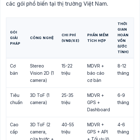
các gói phổ biến tại thị trường Việt Nam.
THỜI
GIAN
GÓI
CHI PHÍ
PHẦN MỀM
HOÀN
GIẢI
CÔNG NGHỆ
(VNĐ/XE)
TÍCH HỢP
VỐN
PHÁP
(ƯỚC
TÍNH)
Cơ
Stereo
15-22
MDVR +
8-12
bản
Vision 2D (1
triệu
báo cáo
tháng
camera)
cơ bản
Tiêu
3D ToF (1
25-35
MDVR +
6-9
chuẩn
camera)
triệu
GPS +
tháng
Dashboard
Cao
3D ToF (2
40-55
MDVR +
4-6
cấp
camera,
triệu
GPS + API
tháng
cửa trước +
+ Tối ưu lộ