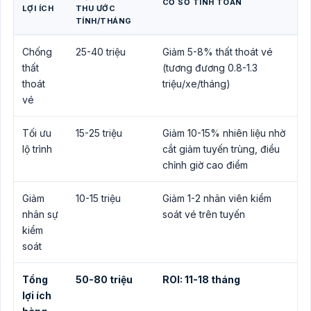
CƠ SỞ TÍNH TOÁN
LỢI ÍCH
THU ƯỚC
TÍNH/THÁNG
Chống
25-40 triệu
Giảm 5-8% thất thoát vé
thất
(tương đương 0.8-1.3
thoát
triệu/xe/tháng)
vé
Tối ưu
15-25 triệu
Giảm 10-15% nhiên liệu nhờ
lộ trình
cắt giảm tuyến trùng, điều
chỉnh giờ cao điểm
Giảm
10-15 triệu
Giảm 1-2 nhân viên kiểm
nhân sự
soát vé trên tuyến
kiểm
soát
Tổng
50-80 triệu
ROI: 11-18 tháng
lợi ích