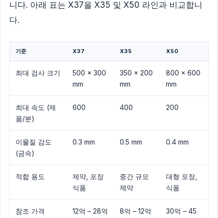
니다. 아래 표는 X37을 X35 및 X50 라인과 비교합니
다.
기준
X37
X35
X50
최대 검사 크기
500 x 300
350 x 200
800 x 600
mm
mm
mm
최대 속도 (제
600
400
200
품/분)
이물질 감도
0.3 mm
0.5 mm
0.4 mm
(금속)
적합 용도
제약, 포장
중간 규모
대형 포장,
식품
제약
식품
참조 가격
12억 – 28억
8억 – 12억
30억 – 45