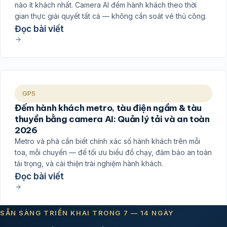
nào ít khách nhất. Camera AI đếm hành khách theo thời
gian thực giải quyết tất cả — không cần soát vé thủ công.
Đọc bài viết
GP5
Đếm hành khách metro, tàu điện ngầm & tàu
thuyền bằng camera AI: Quản lý tải và an toàn
2026
Metro và phà cần biết chính xác số hành khách trên mỗi
toa, mỗi chuyến — để tối ưu biểu đồ chạy, đảm bảo an toàn
tải trọng, và cải thiện trải nghiệm hành khách.
Đọc bài viết
SẴN SÀNG TRIỂN KHAI TRONG 7 — 14 NGÀY