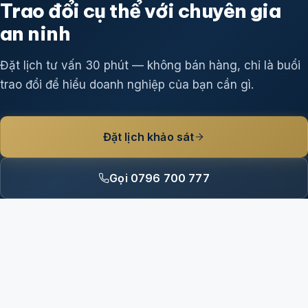
Trao đổi cụ thể với chuyên gia
an ninh
Đặt lịch tư vấn 30 phút — không bán hàng, chỉ là buổi
trao đổi để hiểu doanh nghiệp của bạn cần gì.
Đặt lịch khảo sát
Gọi 0796 700 777