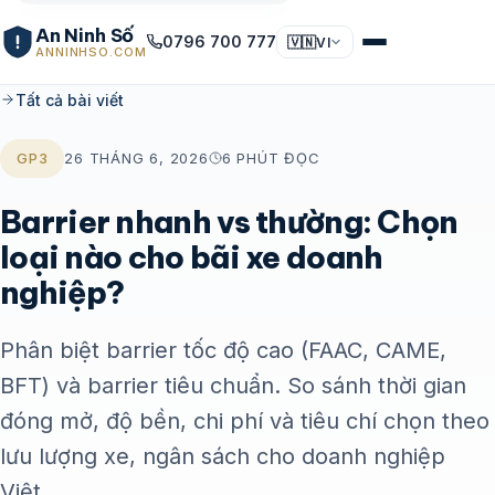
An Ninh Số
0796 700 777
🇻🇳
VI
ANNINHSO.COM
Tất cả bài viết
GP3
26 THÁNG 6, 2026
6 PHÚT ĐỌC
Barrier nhanh vs thường: Chọn
loại nào cho bãi xe doanh
nghiệp?
Phân biệt barrier tốc độ cao (FAAC, CAME,
BFT) và barrier tiêu chuẩn. So sánh thời gian
đóng mở, độ bền, chi phí và tiêu chí chọn theo
lưu lượng xe, ngân sách cho doanh nghiệp
Việt.