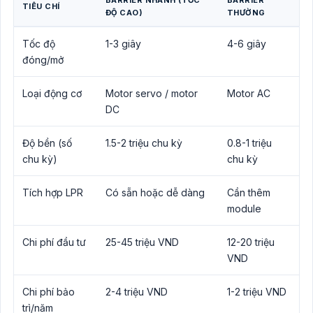
BARRIER NHANH (TỐC
BARRIER
TIÊU CHÍ
ĐỘ CAO)
THƯỜNG
Tốc độ
1-3 giây
4-6 giây
đóng/mở
Loại động cơ
Motor servo / motor
Motor AC
DC
Độ bền (số
1.5-2 triệu chu kỳ
0.8-1 triệu
chu kỳ)
chu kỳ
Tích hợp LPR
Có sẵn hoặc dễ dàng
Cần thêm
module
Chi phí đầu tư
25-45 triệu VND
12-20 triệu
VND
Chi phí bảo
2-4 triệu VND
1-2 triệu VND
trì/năm