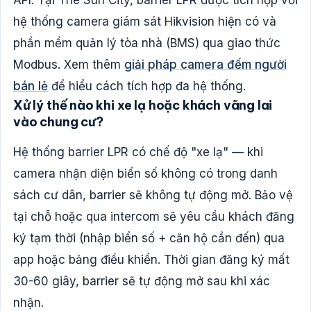
API. Tại The Sun City, barrier LPR được tích hợp với
hệ thống camera giám sát Hikvision hiện có và
phần mềm quản lý tòa nhà (BMS) qua giao thức
Modbus. Xem thêm
giải pháp camera đếm người
bán lẻ
để hiểu cách tích hợp đa hệ thống.
Xử lý thế nào khi xe lạ hoặc khách vãng lai
vào chung cư?
Hệ thống barrier LPR có chế độ "xe lạ" — khi
camera nhận diện biển số không có trong danh
sách cư dân, barrier sẽ không tự động mở. Bảo vệ
tại chỗ hoặc qua intercom sẽ yêu cầu khách đăng
ký tạm thời (nhập biển số + căn hộ cần đến) qua
app hoặc bảng điều khiển. Thời gian đăng ký mất
30-60 giây, barrier sẽ tự động mở sau khi xác
nhận.