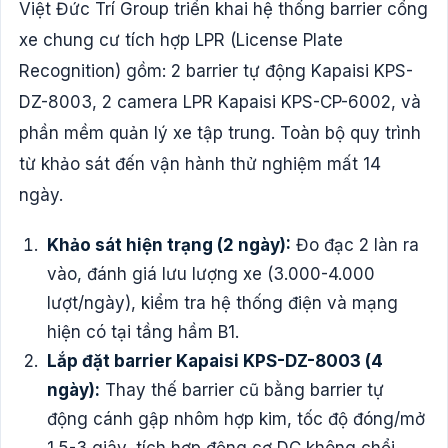
Việt Đức Trí Group triển khai hệ thống barrier cổng
xe chung cư tích hợp LPR (License Plate
Recognition) gồm: 2 barrier tự động Kapaisi KPS-
DZ-8003, 2 camera LPR Kapaisi KPS-CP-6002, và
phần mềm quản lý xe tập trung. Toàn bộ quy trình
từ khảo sát đến vận hành thử nghiệm mất 14
ngày.
Khảo sát hiện trạng (2 ngày):
Đo đạc 2 làn ra
vào, đánh giá lưu lượng xe (3.000-4.000
lượt/ngày), kiểm tra hệ thống điện và mạng
hiện có tại tầng hầm B1.
Lắp đặt barrier Kapaisi KPS-DZ-8003 (4
ngày):
Thay thế barrier cũ bằng barrier tự
động cánh gập nhôm hợp kim, tốc độ đóng/mở
1.5-3 giây, tích hợp động cơ DC không chổi