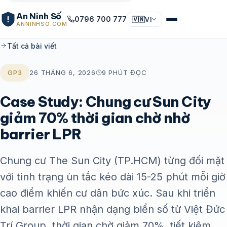
An Ninh Số
0796 700 777
🇻🇳
VI
ANNINHSO.COM
Tất cả bài viết
GP3
26 THÁNG 6, 2026
9 PHÚT ĐỌC
Case Study: Chung cư Sun City
giảm 70% thời gian chờ nhờ
barrier LPR
Chung cư The Sun City (TP.HCM) từng đối mặt
với tình trạng ùn tắc kéo dài 15-25 phút mỗi giờ
cao điểm khiến cư dân bức xúc. Sau khi triển
khai barrier LPR nhận dạng biển số từ Việt Đức
Trí Group, thời gian chờ giảm 70%, tiết kiệm