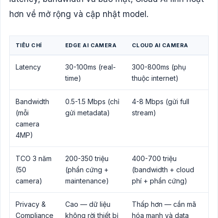
hơn về mở rộng và cập nhật model.
TIÊU CHÍ
EDGE AI CAMERA
CLOUD AI CAMERA
Latency
30-100ms (real-
300-800ms (phụ
time)
thuộc internet)
Bandwidth
0.5-1.5 Mbps (chỉ
4-8 Mbps (gửi full
(mỗi
gửi metadata)
stream)
camera
4MP)
TCO 3 năm
200-350 triệu
400-700 triệu
(50
(phần cứng +
(bandwidth + cloud
camera)
maintenance)
phí + phần cứng)
Privacy &
Cao — dữ liệu
Thấp hơn — cần mã
Compliance
không rời thiết bị
hóa mạnh và data