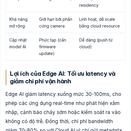
residency
Khả năng
Giới hạn bởi phần
Linh hoạt, dễ scale
mở rộng
cứng camera
bằng cloud resource
Cập nhật
Phức tạp (cần
Dễ dàng (push từ
model AI
firmware
cloud)
update)
Lợi ích của Edge AI: Tối ưu latency và
giảm chi phí vận hành
Edge AI giảm latency xuống mức 30-100ms, cho
phép các ứng dụng real-time như phát hiện xâm
nhập, cảnh báo cháy sớm hoặc kiểm soát ra vào
không có độ trễ. Đồng thời, chi phí bandwidth
giảm 70-80% so với Cloud AI vì chỉ gửi metadata.