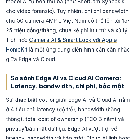
model AI từ bên thứ ba (như BriefCam Synopsis
cho video forensic). Tuy nhiên, chi phí bandwidth
cho 50 camera 4MP ở Việt Nam có thể lên tới 15-
25 triệu đồng/tháng, chưa kể phí lưu trữ và xử lý.
Tích hợp
Camera AI & Smart Lock với Apple
HomeKit
là một ứng dụng điển hình cần cân nhắc
giữa Edge và Cloud.
So sánh Edge AI vs Cloud AI Camera:
Latency, bandwidth, chi phí, bảo mật
Sự khác biệt cốt lõi giữa Edge AI và Cloud AI nằm
ở 4 tiêu chí: latency (độ trễ), bandwidth (băng
thông), total cost of ownership (TCO 3 năm) và
privacy/bảo mật dữ liệu. Edge AI vượt trội về
latency, bandwidth và bảo mật; Cloud AI linh hoạt