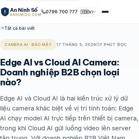
An Ninh Số
0796 700 777
🇻🇳
VI
ANNINHSO.COM
Tất cả bài viết
CAMERA AI · BẢO MẬT
17 THÁNG 5, 2026
7 PHÚT ĐỌC
Edge AI vs Cloud AI Camera:
Doanh nghiệp B2B chọn loại
nào?
Edge AI và Cloud AI là hai kiến trúc xử lý dữ
liệu camera khác biệt về vị trí tính toán: Edge
AI chạy model AI trực tiếp trên thiết bị camera,
trong khi Cloud AI gửi luồng video lên server
tập trung. Với doanh nghiệp B2B Việt Nam,