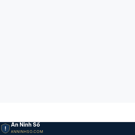
An Ninh Số
ANNINHSO.COM