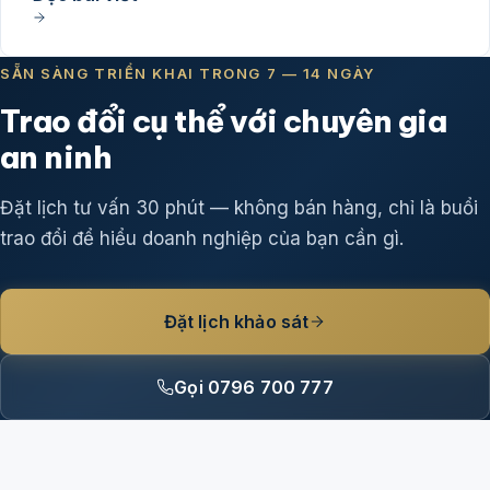
SẴN SÀNG TRIỂN KHAI TRONG 7 — 14 NGÀY
Trao đổi cụ thể với chuyên gia
an ninh
Đặt lịch tư vấn 30 phút — không bán hàng, chỉ là buổi
trao đổi để hiểu doanh nghiệp của bạn cần gì.
Đặt lịch khảo sát
Gọi 0796 700 777