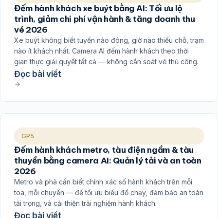
Đếm hành khách xe buýt bằng AI: Tối ưu lộ
trình, giảm chi phí vận hành & tăng doanh thu
vé 2026
Xe buýt không biết tuyến nào đông, giờ nào thiếu chỗ, trạm
nào ít khách nhất. Camera AI đếm hành khách theo thời
gian thực giải quyết tất cả — không cần soát vé thủ công.
Đọc bài viết
GP5
Đếm hành khách metro, tàu điện ngầm & tàu
thuyền bằng camera AI: Quản lý tải và an toàn
2026
Metro và phà cần biết chính xác số hành khách trên mỗi
toa, mỗi chuyến — để tối ưu biểu đồ chạy, đảm bảo an toàn
tải trọng, và cải thiện trải nghiệm hành khách.
Đọc bài viết