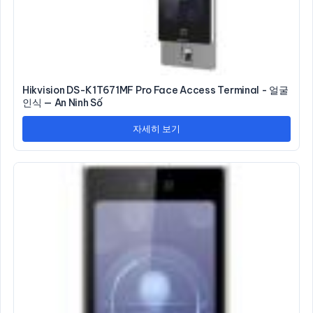
Hikvision DS-K1T671MF Pro Face Access Terminal - 얼굴
인식 — An Ninh Số
자세히 보기