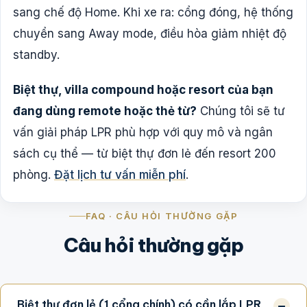
sang chế độ Home. Khi xe ra: cổng đóng, hệ thống
chuyển sang Away mode, điều hòa giảm nhiệt độ
standby.
Biệt thự, villa compound hoặc resort của bạn
đang dùng remote hoặc thẻ từ?
Chúng tôi sẽ tư
vấn giải pháp LPR phù hợp với quy mô và ngân
sách cụ thể — từ biệt thự đơn lẻ đến resort 200
phòng.
Đặt lịch tư vấn miễn phí
.
FAQ · CÂU HỎI THƯỜNG GẶP
Câu hỏi thường gặp
Biệt thự đơn lẻ (1 cổng chính) có cần lắp LPR