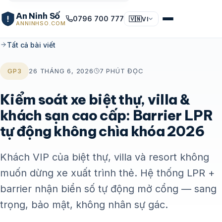
An Ninh Số
0796 700 777
🇻🇳
VI
ANNINHSO.COM
Tất cả bài viết
GP3
26 THÁNG 6, 2026
7 PHÚT ĐỌC
Kiểm soát xe biệt thự, villa &
khách sạn cao cấp: Barrier LPR
tự động không chìa khóa 2026
Khách VIP của biệt thự, villa và resort không
muốn dừng xe xuất trình thẻ. Hệ thống LPR +
barrier nhận biển số tự động mở cổng — sang
trọng, bảo mật, không nhân sự gác.