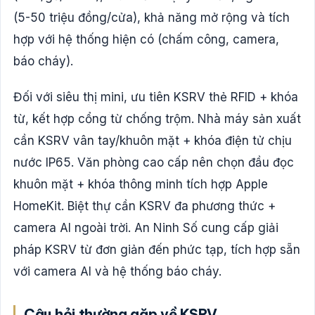
(5-50 triệu đồng/cửa), khả năng mở rộng và tích
hợp với hệ thống hiện có (chấm công, camera,
báo cháy).
Đối với siêu thị mini, ưu tiên KSRV thẻ RFID + khóa
từ, kết hợp cổng từ chống trộm. Nhà máy sản xuất
cần KSRV vân tay/khuôn mặt + khóa điện tử chịu
nước IP65. Văn phòng cao cấp nên chọn đầu đọc
khuôn mặt + khóa thông minh tích hợp Apple
HomeKit. Biệt thự cần KSRV đa phương thức +
camera AI ngoài trời. An Ninh Số cung cấp giải
pháp KSRV từ đơn giản đến phức tạp, tích hợp sẵn
với camera AI và hệ thống báo cháy.
Câu hỏi thường gặp về KSRV