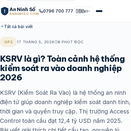
An Ninh Số
0796 700 777
🇻🇳
VI
ANNINHSO.COM
Tất cả bài viết
GP2
17 THÁNG 5, 2026
8 PHÚT ĐỌC
KSRV là gì? Toàn cảnh hệ thống
kiểm soát ra vào doanh nghiệp
2026
KSRV (Kiểm Soát Ra Vào) là hệ thống an ninh
điện tử giúp doanh nghiệp kiểm soát danh tính,
thời gian và quyền truy cập. Thị trường Access
Control toàn cầu đạt 12,4 tỷ USD năm 2025.
Bài viết giải thích chi tiết cấu tạo, nguyên lý