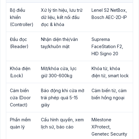
Bộ điều
Xử lý tín hiệu, lưu trữ
Lenel S2 NetBox,
khiển
dữ liệu, kết nối đầu
Bosch AEC-2D-IP
(Controller)
đọc & khóa
Đầu đọc
Nhận diện thẻ/vân
Suprema
(Reader)
tay/khuôn mặt
FaceStation F2,
HID Signo 20
Khóa điện
Mở/khóa cửa, lực
Khóa từ, khóa
(Lock)
giữ 300-600kg
điện tử, smart lock
Cảm biến
Báo động khi cửa mở
Cảm biến từ, cảm
cửa (Door
trái phép quá 5-15
biến hồng ngoại
Contact)
giây
Phần mềm
Cấu hình quyền, xem
Milestone
quản lý
lịch sử, báo cáo
XProtect,
Genetec Security