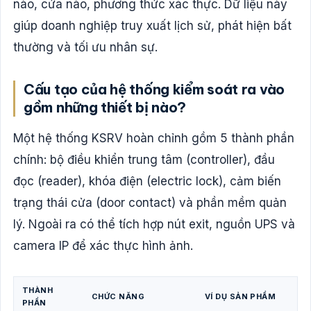
nào, cửa nào, phương thức xác thực. Dữ liệu này
giúp doanh nghiệp truy xuất lịch sử, phát hiện bất
thường và tối ưu nhân sự.
Cấu tạo của hệ thống kiểm soát ra vào
gồm những thiết bị nào?
Một hệ thống KSRV hoàn chỉnh gồm 5 thành phần
chính: bộ điều khiển trung tâm (controller), đầu
đọc (reader), khóa điện (electric lock), cảm biến
trạng thái cửa (door contact) và phần mềm quản
lý. Ngoài ra có thể tích hợp nút exit, nguồn UPS và
camera IP để xác thực hình ảnh.
THÀNH
CHỨC NĂNG
VÍ DỤ SẢN PHẨM
PHẦN