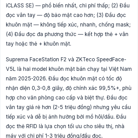
iCLASS SE) — phổ biến nhất, chi phí thấp; (2) Đầu
đọc vân tay — độ bảo mật cao hơn; (3) Đầu đọc
khuôn mặt — không tiếp xúc, nhanh, chống mask;
(4) Đầu đọc đa phương thức — kết hợp thẻ + vân
tay hoặc thẻ + khuôn mặt.
Suprema FaceStation F2 và ZKTeco SpeedFace-
V5L là hai model khuôn mặt bán chạy tại Việt Nam
năm 2025-2026. Đầu đọc khuôn mặt có tốc độ
nhận diện 0,3-0,8 giây, độ chính xác 99,5%+, phù
hợp cho văn phòng cao cấp và biệt thự. Đầu đọc
vân tay giá rẻ hơn (2-5 triệu đồng) nhưng yêu cầu
tiếp xúc và dễ bị ảnh hưởng bởi mồ hôi/dầu. Đầu
đọc thẻ RFID là lựa chọn tối ưu cho siêu thị, nhà
máy với chi phí 1-3 triệu đồng/đầu đọc.