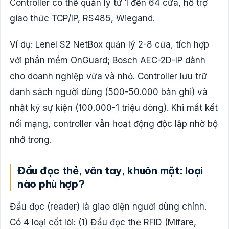
Controller có thể quản lý từ 1 đến 64 cửa, hỗ trợ
giao thức TCP/IP, RS485, Wiegand.
Ví dụ: Lenel S2 NetBox quản lý 2-8 cửa, tích hợp
với phần mềm OnGuard; Bosch AEC-2D-IP dành
cho doanh nghiệp vừa và nhỏ. Controller lưu trữ
danh sách người dùng (500-50.000 bản ghi) và
nhật ký sự kiện (100.000-1 triệu dòng). Khi mất kết
nối mạng, controller vẫn hoạt động độc lập nhờ bộ
nhớ trong.
Đầu đọc thẻ, vân tay, khuôn mặt: loại
nào phù hợp?
Đầu đọc (reader) là giao diện người dùng chính.
Có 4 loại cốt lõi: (1) Đầu đọc thẻ RFID (Mifare,