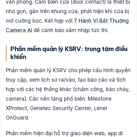
văn phòng. Cảm biến cửa (door contact) là thiết bị
nhỏ gọn, gắn trên khung cửa, phát hiện khi cửa bị
mở cưỡng bức. Kết hợp với
7 Hành Vi Bất Thường
Camera AI
để cảnh báo xâm nhập tức thì.
Phần mềm quản lý KSRV: trung tâm điều
khiển
Phần mềm quản lý KSRV cho phép cấu hình quyền
truy cập, xem lịch sử ra/vào, tạo báo cáo và tích
hợp với các hệ thống khác (chấm công, báo cháy,
camera). Các nền tảng phổ biến: Milestone
XProtect, Genetec Security Center, Lenel
OnGuard.
Phần mềm hiện đại hỗ trợ giao diện web, app di