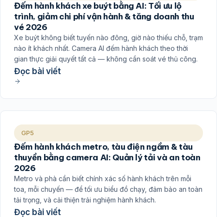
Đếm hành khách xe buýt bằng AI: Tối ưu lộ
trình, giảm chi phí vận hành & tăng doanh thu
vé 2026
Xe buýt không biết tuyến nào đông, giờ nào thiếu chỗ, trạm
nào ít khách nhất. Camera AI đếm hành khách theo thời
gian thực giải quyết tất cả — không cần soát vé thủ công.
Đọc bài viết
GP5
Đếm hành khách metro, tàu điện ngầm & tàu
thuyền bằng camera AI: Quản lý tải và an toàn
2026
Metro và phà cần biết chính xác số hành khách trên mỗi
toa, mỗi chuyến — để tối ưu biểu đồ chạy, đảm bảo an toàn
tải trọng, và cải thiện trải nghiệm hành khách.
Đọc bài viết