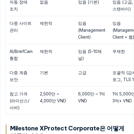
자동 장애
없음
있음 (기본)
있음 (고급,
조치
스탠바이)
다중 사이트
제한적
있음
있음
관리
(Management
(Managem
Client)
Client + 웹
AI/BriefCam
제한적
있음 (5-10채
무제한
통합
널)
다중 계층
기본
고급
포괄적 (감
보안
로그, TLS 1
참고 가격
2,500만 ~
6,000만 ~ 1억
1억 5,000
(라이선스/
4,000만 VND
VND
3억+ VND
서버)
Milestone XProtect Corporate은 어떻게