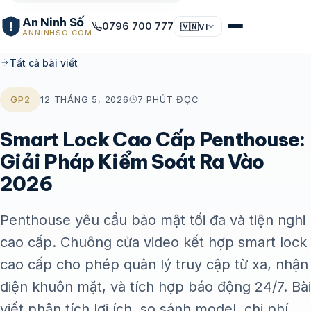
An Ninh Số
0796 700 777
🇻🇳
VI
ANNINHSO.COM
Tất cả bài viết
GP2
12 THÁNG 5, 2026
7 PHÚT ĐỌC
Smart Lock Cao Cấp Penthouse:
Giải Pháp Kiểm Soát Ra Vào
2026
Penthouse yêu cầu bảo mật tối đa và tiện nghi
cao cấp. Chuông cửa video kết hợp smart lock
cao cấp cho phép quản lý truy cập từ xa, nhận
diện khuôn mặt, và tích hợp báo động 24/7. Bài
viết phân tích lợi ích, so sánh model, chi phí