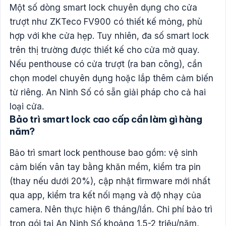
Một số dòng smart lock chuyên dụng cho cửa
trượt như ZKTeco FV900 có thiết kế mỏng, phù
hợp với khe cửa hẹp. Tuy nhiên, đa số smart lock
trên thị trường được thiết kế cho cửa mở quay.
Nếu penthouse có cửa trượt (ra ban công), cần
chọn model chuyên dụng hoặc lắp thêm cảm biến
từ riêng. An Ninh Số có sẵn giải pháp cho cả hai
loại cửa.
Bảo trì smart lock cao cấp cần làm gì hàng
năm?
Bảo trì smart lock penthouse bao gồm: vệ sinh
cảm biến vân tay bằng khăn mềm, kiểm tra pin
(thay nếu dưới 20%), cập nhật firmware mới nhất
qua app, kiểm tra kết nối mạng và độ nhạy của
camera. Nên thực hiện 6 tháng/lần. Chi phí bảo trì
trọn gói tại An Ninh Số khoảng 1.5-2 triệu/năm,