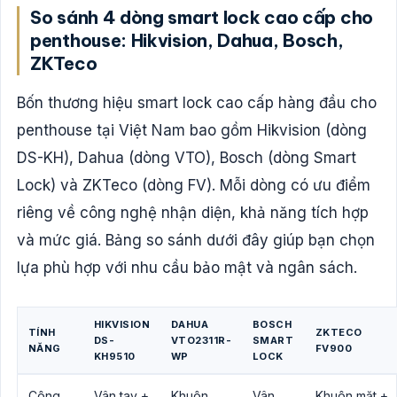
So sánh 4 dòng smart lock cao cấp cho
penthouse: Hikvision, Dahua, Bosch,
ZKTeco
Bốn thương hiệu smart lock cao cấp hàng đầu cho
penthouse tại Việt Nam bao gồm Hikvision (dòng
DS-KH), Dahua (dòng VTO), Bosch (dòng Smart
Lock) và ZKTeco (dòng FV). Mỗi dòng có ưu điểm
riêng về công nghệ nhận diện, khả năng tích hợp
và mức giá. Bảng so sánh dưới đây giúp bạn chọn
lựa phù hợp với nhu cầu bảo mật và ngân sách.
HIKVISION
DAHUA
BOSCH
TÍNH
ZKTECO
DS-
VTO2311R-
SMART
NĂNG
FV900
KH9510
WP
LOCK
Công
Vân tay +
Khuôn
Vân
Khuôn mặt +