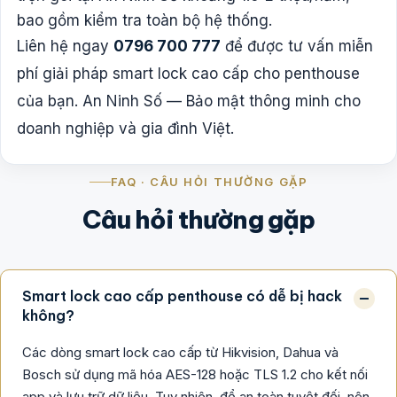
bao gồm kiểm tra toàn bộ hệ thống.
Liên hệ ngay
0796 700 777
để được tư vấn miễn
phí giải pháp smart lock cao cấp cho penthouse
của bạn. An Ninh Số — Bảo mật thông minh cho
doanh nghiệp và gia đình Việt.
FAQ · CÂU HỎI THƯỜNG GẶP
Câu hỏi thường gặp
Smart lock cao cấp penthouse có dễ bị hack
không?
Các dòng smart lock cao cấp từ Hikvision, Dahua và
Bosch sử dụng mã hóa AES-128 hoặc TLS 1.2 cho kết nối
app và lưu trữ dữ liệu. Tuy nhiên, để an toàn tuyệt đối, nên