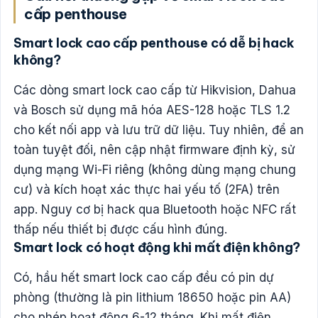
cấp penthouse
Smart lock cao cấp penthouse có dễ bị hack
không?
Các dòng smart lock cao cấp từ Hikvision, Dahua
và Bosch sử dụng mã hóa AES-128 hoặc TLS 1.2
cho kết nối app và lưu trữ dữ liệu. Tuy nhiên, để an
toàn tuyệt đối, nên cập nhật firmware định kỳ, sử
dụng mạng Wi-Fi riêng (không dùng mạng chung
cư) và kích hoạt xác thực hai yếu tố (2FA) trên
app. Nguy cơ bị hack qua Bluetooth hoặc NFC rất
thấp nếu thiết bị được cấu hình đúng.
Smart lock có hoạt động khi mất điện không?
Có, hầu hết smart lock cao cấp đều có pin dự
phòng (thường là pin lithium 18650 hoặc pin AA)
cho phép hoạt động 6-12 tháng. Khi mất điện,