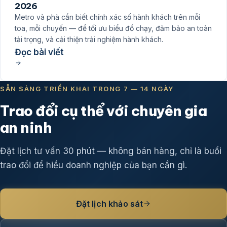
2026
Metro và phà cần biết chính xác số hành khách trên mỗi
toa, mỗi chuyến — để tối ưu biểu đồ chạy, đảm bảo an toàn
tải trọng, và cải thiện trải nghiệm hành khách.
Đọc bài viết
SẴN SÀNG TRIỂN KHAI TRONG 7 — 14 NGÀY
Trao đổi cụ thể với chuyên gia
an ninh
Đặt lịch tư vấn 30 phút — không bán hàng, chỉ là buổi
trao đổi để hiểu doanh nghiệp của bạn cần gì.
Đặt lịch khảo sát