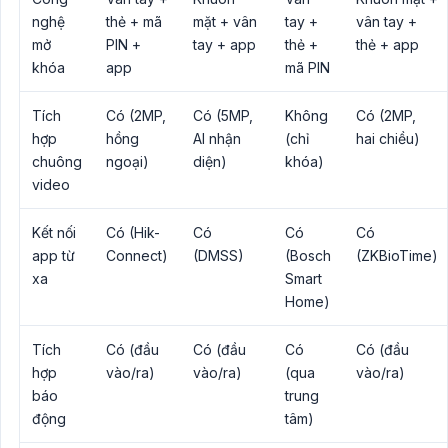
nghệ
thẻ + mã
mặt + vân
tay +
vân tay +
mở
PIN +
tay + app
thẻ +
thẻ + app
khóa
app
mã PIN
Tích
Có (2MP,
Có (5MP,
Không
Có (2MP,
hợp
hồng
AI nhận
(chỉ
hai chiều)
chuông
ngoại)
diện)
khóa)
video
Kết nối
Có (Hik-
Có
Có
Có
app từ
Connect)
(DMSS)
(Bosch
(ZKBioTime)
xa
Smart
Home)
Tích
Có (đầu
Có (đầu
Có
Có (đầu
hợp
vào/ra)
vào/ra)
(qua
vào/ra)
báo
trung
động
tâm)