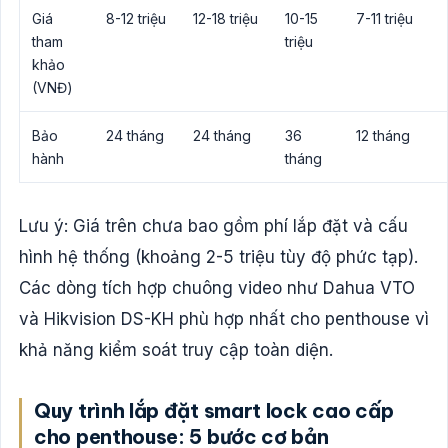
Giá
8-12 triệu
12-18 triệu
10-15
7-11 triệu
tham
triệu
khảo
(VNĐ)
Bảo
24 tháng
24 tháng
36
12 tháng
hành
tháng
Lưu ý: Giá trên chưa bao gồm phí lắp đặt và cấu
hình hệ thống (khoảng 2-5 triệu tùy độ phức tạp).
Các dòng tích hợp chuông video như Dahua VTO
và Hikvision DS-KH phù hợp nhất cho penthouse vì
khả năng kiểm soát truy cập toàn diện.
Quy trình lắp đặt smart lock cao cấp
cho penthouse: 5 bước cơ bản