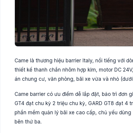
Came là thương hiệu barrier Italy, nổi tiếng v
thiết kế thanh chắn nhôm hợp kim, motor DC 24V,
án chung cư, văn phòng, bãi xe vừa và nhỏ (dưới
Came barrier có ưu điểm dễ lắp đặt, bảo trì đơn g
GT4 đạt chu kỳ 2 triệu chu kỳ, GARD GT8 đạt 4 t
phần mềm quản lý bãi xe cao cấp, chủ yếu dùng re
bên thứ ba.