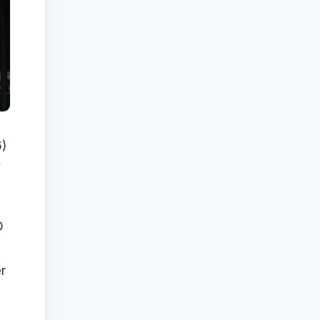
6)
ự
D
r