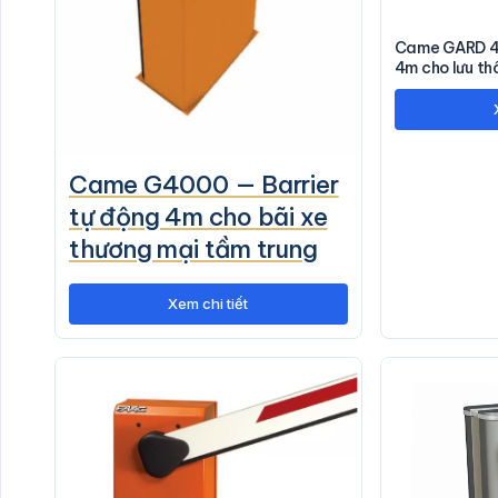
Came GARD 40
4m cho lưu t
Came G4000 — Barrier
tự động 4m cho bãi xe
thương mại tầm trung
Xem chi tiết