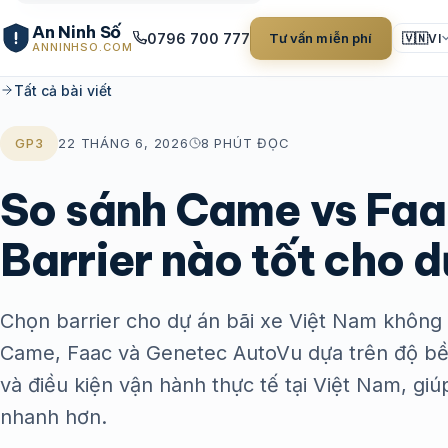
An Ninh Số
0796 700 777
Tư vấn miễn phí
🇻🇳
VI
ANNINHSO.COM
Tất cả bài viết
GP3
22 THÁNG 6, 2026
8 PHÚT ĐỌC
So sánh Came vs Faa
Barrier nào tốt cho d
Chọn barrier cho dự án bãi xe Việt Nam không đ
Came, Faac và Genetec AutoVu dựa trên độ bền
và điều kiện vận hành thực tế tại Việt Nam, g
nhanh hơn.