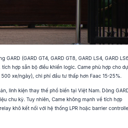
ới dòng GARD (GARD GT4, GARD GT8, GARD LS4, GARD LS
 tích hợp sẵn bộ điều khiển logic. Came phù hợp cho d
 500 xe/ngày), chi phí đầu tư thấp hơn Faac 15-25%.
iản, linh kiện thay thế phổ biến tại Việt Nam. Dòng GAR
riệu chu kỳ. Tuy nhiên, Came không mạnh về tích hợp
lay khô kết nối với hệ thống LPR hoặc barrier controlle