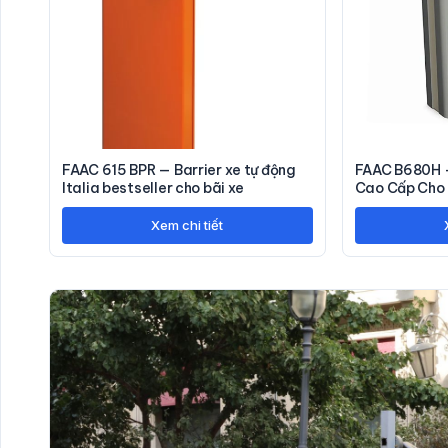
FAAC 615 BPR — Barrier xe tự động
FAAC B680H —
Italia bestseller cho bãi xe
Cao Cấp Cho 
Xem chi tiết