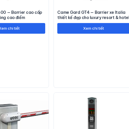
0 — Barrier cao cấp
Came Gard GT4 — Barrier xe Italia
hông cao điểm
thiết kế đẹp cho luxury resort & hote
Xem chi tiết
Xem chi tiết