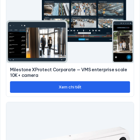
Milestone XProtect Corporate — VMS enterprise scale
10K+ camera
Xem chi tiết