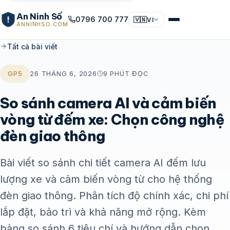
An Ninh Số
0796 700 777
🇻🇳
VI
ANNINHSO.COM
Tất cả bài viết
GP5
26 THÁNG 6, 2026
9 PHÚT ĐỌC
So sánh camera AI và cảm biến
vòng từ đếm xe: Chọn công nghệ
đèn giao thông
Bài viết so sánh chi tiết camera AI đếm lưu
lượng xe và cảm biến vòng từ cho hệ thống
đèn giao thông. Phân tích độ chính xác, chi phí
lắp đặt, bảo trì và khả năng mở rộng. Kèm
bảng so sánh 6 tiêu chí và hướng dẫn chọn