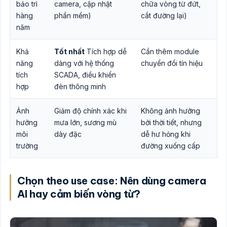
bảo trì
camera, cập nhật
chữa vòng từ đứt,
hàng
phần mềm)
cắt đường lại)
năm
Khả
Tốt nhất
Tích hợp dễ
Cần thêm module
năng
dàng với hệ thống
chuyển đổi tín hiệu
tích
SCADA, điều khiển
hợp
đèn thông minh
Ảnh
Giảm độ chính xác khi
Không ảnh hưởng
hưởng
mưa lớn, sương mù
bởi thời tiết, nhưng
môi
dày đặc
dễ hư hỏng khi
trường
đường xuống cấp
Chọn theo use case: Nên dùng camera
AI hay cảm biến vòng từ?