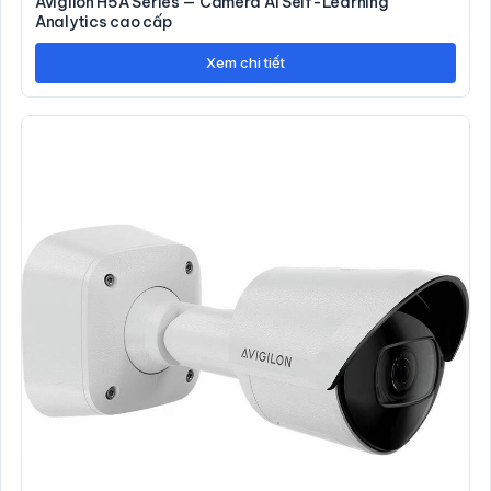
Avigilon H5A Series — Camera AI Self-Learning
Analytics cao cấp
Xem chi tiết