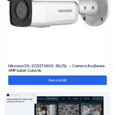
Hikvision DS-2CD2T46G2-ISU/SL — Camera AcuSense
4MP bullet ColorVu
Xem chi tiết