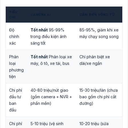
TIÊU
CAMERA AI
CẢM BIẾN VÒNG TỪ
CHÍ
Độ
Tốt nhất
95-99%
85-95%, giảm khi xe
chính
trong điều kiện ánh
máy chạy song song
xác
sáng tốt
Phân
Tốt nhất
Phân loại xe
Chỉ phân biệt xe
loại
máy, ô tô, xe tải, bus
dài/xe ngắn
phương
tiện
Chi phí
40-80 triệu/nút giao
15-30 triệu/làn (chưa
đầu tư
(gồm camera + NVR +
bao gồm chi phí cắt
ban
phần mềm)
đường)
đầu
Chi phí
5-10 triệu (vệ sinh
10-20 triệu (sửa