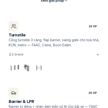
Xem giải pháp
23 SP
Turnstile
Cổng turnstile 3 càng, flap barrier, swing gate cho toà nhà,
KCN, metro — FAAC, Came, Boon Edam.
2 brand
20 SP
Barrier & LPR
Barrier tự động + nhận diện biển số AI cho bãi xe — FAAC