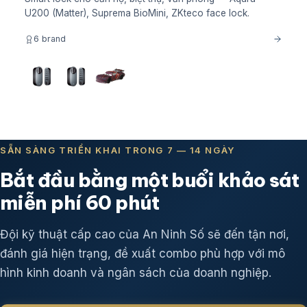
U200 (Matter), Suprema BioMini, ZKteco face lock.
6 brand
SẴN SÀNG TRIỂN KHAI TRONG 7 — 14 NGÀY
Bắt đầu bằng một buổi khảo sát
miễn phí 60 phút
Đội kỹ thuật cấp cao của An Ninh Số sẽ đến tận nơi,
đánh giá hiện trạng, đề xuất combo phù hợp với mô
hình kinh doanh và ngân sách của doanh nghiệp.