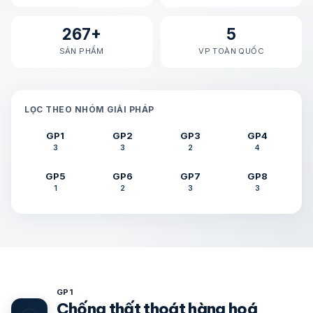
267+
5
SẢN PHẨM
VP TOÀN QUỐC
LỌC THEO NHÓM GIẢI PHÁP
GP1
GP2
GP3
GP4
3
3
2
4
GP5
GP6
GP7
GP8
1
2
3
3
GP1
Chống thất thoát hàng hoá