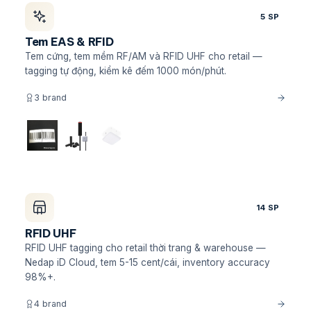
5 SP
Tem EAS & RFID
Tem cứng, tem mềm RF/AM và RFID UHF cho retail —
tagging tự động, kiểm kê đếm 1000 món/phút.
3 brand
14 SP
RFID UHF
RFID UHF tagging cho retail thời trang & warehouse —
Nedap iD Cloud, tem 5-15 cent/cái, inventory accuracy
98%+.
4 brand