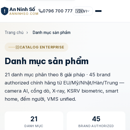
An Ninh Số
0796 700 777
🇻🇳
VI
ANNINHSO.COM
Trang chủ
›
Danh mục sản phẩm
CATALOG ENTERPRISE
Danh mục sản phẩm
21 danh mục phân theo 8 giải pháp · 45 brand
authorized chính hãng từ EU/Mỹ/Nhật/Hàn/Trung —
camera AI, cổng dò, X-ray, KSRV biometric, smart
home, đếm người, VMS unified.
21
45
DANH MỤC
BRAND AUTHORIZED