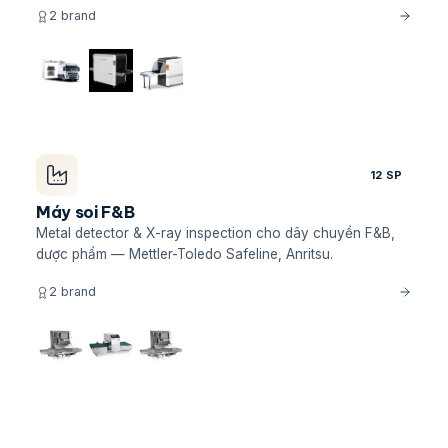
2 brand
12 SP
Máy soi F&B
Metal detector & X-ray inspection cho dây chuyền F&B,
dược phẩm — Mettler-Toledo Safeline, Anritsu.
2 brand