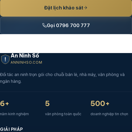
Đặt lịch khảo sát
Gọi 0796 700 777
An Ninh Số
ANNINHSO.COM
Đối tác an ninh trọn gói cho chuỗi bán lẻ, nhà máy, văn phòng và
ngân hàng.
6+
5
500+
năm kinh nghiệm
văn phòng toàn quốc
doanh nghiệp tin chọn
GIẢI PHÁP