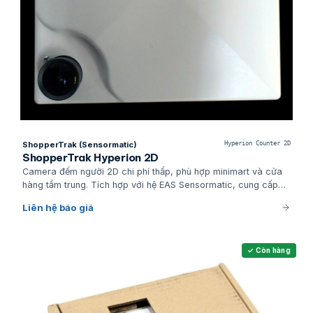
ShopperTrak (Sensormatic)
Hyperion Counter 2D
ShopperTrak Hyperion 2D
Camera đếm người 2D chi phí thấp, phù hợp minimart và cửa
hàng tầm trung. Tích hợp với hệ EAS Sensormatic, cung cấp
báo cáo traffic cơ bản qua TrafficTrak. Giải pháp entry-level
Liên hệ báo giá
cho chuỗi bán lẻ nhỏ.
✓ Còn hàng