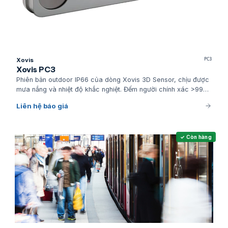
Xovis
PC3
Xovis PC3
Phiên bản outdoor IP66 của dòng Xovis 3D Sensor, chịu được
mưa nắng và nhiệt độ khắc nghiệt. Đếm người chính xác >99%
tại lối vào tòa nhà, TTTM mở, sự kiện ngoài trời và khu vực
Liên hệ báo giá
bán vé.
✓ Còn hàng