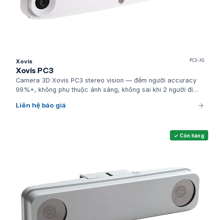
Xovis
PC3-XS
Xovis PC3
Camera 3D Xovis PC3 stereo vision — đếm người accuracy
99%+, không phụ thuộc ánh sáng, không sai khi 2 người đi
cạnh; chuẩn industry mall, sân bay, retail hạng A.
Liên hệ báo giá
✓ Còn hàng