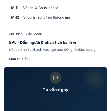
MH1
· Siêu thị & Chuỗi bán lẻ
MH2
· Shop & Trung tâm thương mại
GIẢI PHÁP LIÊN QUAN
GP5 · Đếm người & phân tích hành vi
Biết bao nhiêu khách vào, giờ nào đông, đi đâu, mua gì.
Xem chi tiết
Tư vấn ngay
Khảo sát site miễn phí 60 phút tại 5 VP toàn quốc.
Yêu cầu báo giá