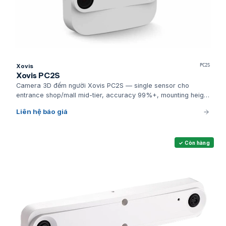
Xovis
PC2S
Xovis PC2S
Camera 3D đếm người Xovis PC2S — single sensor cho
entrance shop/mall mid-tier, accuracy 99%+, mounting height
2.5-4m, privacy-by-design.
Liên hệ báo giá
✓ Còn hàng