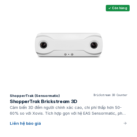
✓ Còn hàng
ShopperTrak (Sensormatic)
Brickstream 3D Counter
ShopperTrak Brickstream 3D
Cảm biến 3D đếm người chính xác cao, chi phí thấp hơn 50-
60% so với Xovis. Tích hợp gọn với hệ EAS Sensormatic, phù
hợp chuỗi bán lẻ tầm trung và minimart Việt Nam. Dashboard
Liên hệ báo giá
TrafficTrak cung cấp báo cáo traffic, conversion, dwell time
cho ban giám đốc.