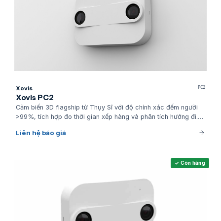
Xovis
PC2
Xovis PC2
Cảm biến 3D flagship từ Thụy Sĩ với độ chính xác đếm người
>99%, tích hợp đo thời gian xếp hàng và phân tích hướng đi.
Được sân bay quốc tế top 10 và TTTM hạng A tin dùng để tối
Liên hệ báo giá
ưu vận hành và trải nghiệm khách hàng.
✓ Còn hàng