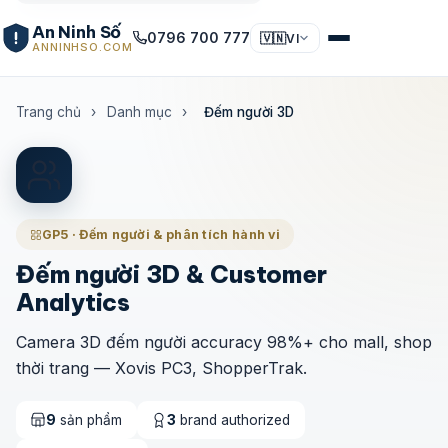
An Ninh Số
0796 700 777
🇻🇳
VI
ANNINHSO.COM
Trang chủ
›
Danh mục
›
Đếm người 3D
GP5 · Đếm người & phân tích hành vi
Đếm người 3D & Customer
Analytics
Camera 3D đếm người accuracy 98%+ cho mall, shop
thời trang — Xovis PC3, ShopperTrak.
9
sản phẩm
3
brand authorized