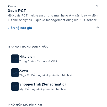
Xovis
PCT
Xovis PCT
Hệ Xovis PCT multi-sensor cho mall hạng A + sân bay — đếm
+ zone analytics + queue management cùng lúc 50+ sensor
synchronized.
Liên hệ báo giá
BRAND TRONG DANH MỤC
Hikvision
HIK
Trung Quốc · Camera & VMS
Xovis
XV
Thụy Sĩ · Đếm người & phân tích hành vi
ShopperTrak (Sensormatic)
ST
Mỹ · Đếm người & phân tích hành vi
PHÙ HỢP MÔ HÌNH KH