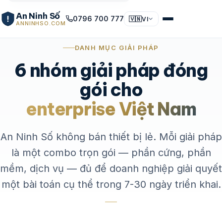
An Ninh Số
0796 700 777
🇻🇳
VI
ANNINHSO.COM
DANH MỤC GIẢI PHÁP
6 nhóm giải pháp đóng
gói cho
enterprise Việt Nam
An Ninh Số không bán thiết bị lẻ. Mỗi giải pháp
là một combo trọn gói — phần cứng, phần
mềm, dịch vụ — đủ để doanh nghiệp giải quyết
một bài toán cụ thể trong 7-30 ngày triển khai.