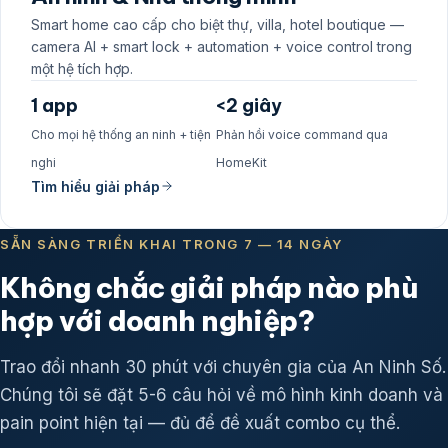
Smart home cao cấp cho biệt thự, villa, hotel boutique —
camera AI + smart lock + automation + voice control trong
một hệ tích hợp.
1 app
<2 giây
Cho mọi hệ thống an ninh + tiện
Phản hồi voice command qua
nghi
HomeKit
Tìm hiểu giải pháp
SẴN SÀNG TRIỂN KHAI TRONG 7 — 14 NGÀY
Không chắc giải pháp nào phù
hợp với doanh nghiệp?
Trao đổi nhanh 30 phút với chuyên gia của An Ninh Số.
Chúng tôi sẽ đặt 5-6 câu hỏi về mô hình kinh doanh và
pain point hiện tại — đủ để đề xuất combo cụ thể.