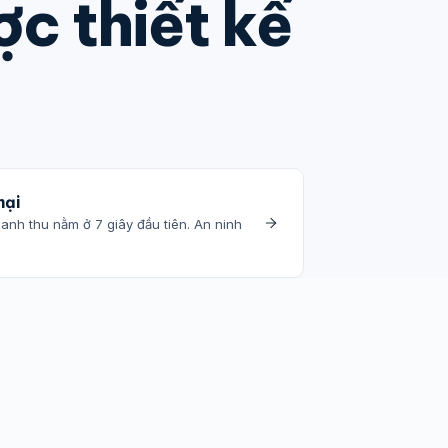
c thiết kế
mại
nh thu nằm ở 7 giây đầu tiên. An ninh