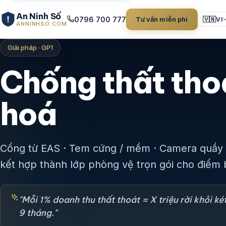
An Ninh Số
0796 700 777
Tư vấn miễn phí
🇻🇳
VI
ANNINHSO.COM
Giải pháp · GP1
Chống thất tho
hoá
Cổng từ EAS · Tem cứng / mềm · Camera quầy 
kết hợp thành lớp phòng vệ trọn gói cho điểm 
"Mỗi 1% doanh thu thất thoát = X triệu rời khỏi két
9 tháng."