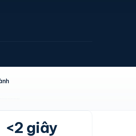
ành
<2 giây