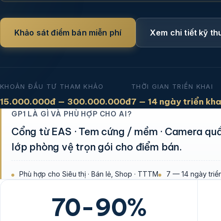
Khảo sát điểm bán miễn phí
Xem chi tiết kỹ th
KHOẢN ĐẦU TƯ THAM KHẢO
THỜI GIAN TRIỂN KHAI
15.000.000đ — 300.000.000đ
7 — 14 ngày triển kha
GP1 LÀ GÌ VÀ PHÙ HỢP CHO AI?
Cổng từ EAS · Tem cứng / mềm · Camera quầ
lớp phòng vệ trọn gói cho điểm bán.
Phù hợp cho Siêu thị · Bán lẻ, Shop · TTTM
7 — 14 ngày triể
70-90%