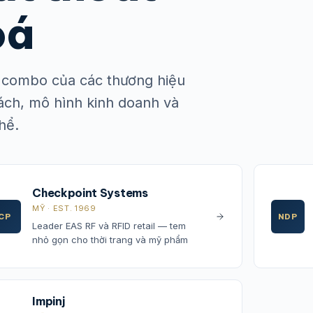
oá
là combo của các thương hiệu
sách, mô hình kinh doanh và
hể.
Checkpoint Systems
MỸ · EST. 1969
CP
NDP
Leader EAS RF và RFID retail — tem
nhỏ gọn cho thời trang và mỹ phẩm
Impinj