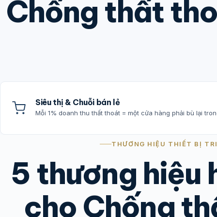
Chống thất tho
Siêu thị & Chuỗi bán lẻ
Mỗi 1% doanh thu thất thoát = một cửa hàng phải bù lại tron
THƯƠNG HIỆU THIẾT BỊ TR
5 thương hiệu
cho Chống th