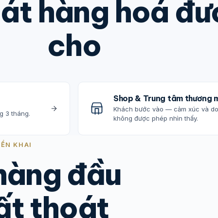
át hàng hoá đượ
cho
Shop & Trung tâm thương 
Khách bước vào — cảm xúc và doa
g 3 tháng.
không được phép nhìn thấy.
IỂN KHAI
 hàng đầu
ất thoát