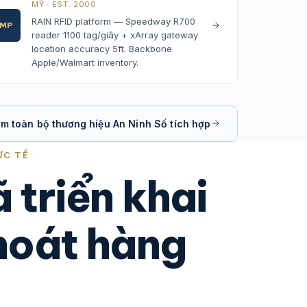
MỸ · EST. 2000
RAIN RFID platform — Speedway R700
IMP
reader 1100 tag/giây + xArray gateway
location accuracy 5ft. Backbone
Apple/Walmart inventory.
m toàn bộ thương hiệu An Ninh Số tích hợp
ỰC TẾ
 triển khai
hoát hàng