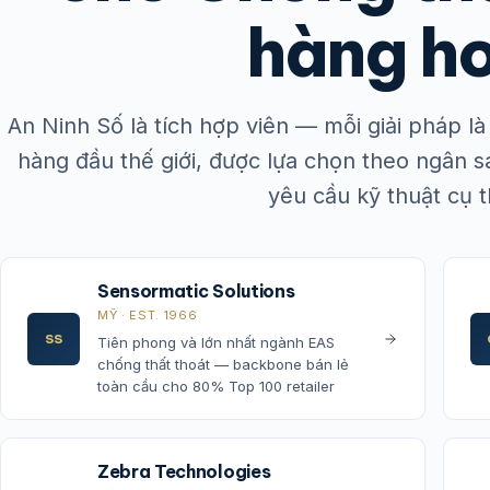
hàng h
An Ninh Số là tích hợp viên — mỗi giải pháp 
hàng đầu thế giới, được lựa chọn theo ngân 
yêu cầu kỹ thuật cụ t
Sensormatic Solutions
MỸ · EST. 1966
SS
Tiên phong và lớn nhất ngành EAS
chống thất thoát — backbone bán lẻ
toàn cầu cho 80% Top 100 retailer
Zebra Technologies