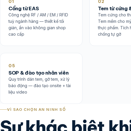
01
02
Cổng từ EAS
Tem từ cứng
Công nghệ RF / AM / EM / RFID
Tem cứng cho thời
tuỳ ngành hàng — thiết kế tối
Tem mềm cho mỹ
giản, ẩn vào không gian shop
thực phẩm. Tích 
cao cấp
chống tự gỡ
05
SOP & đào tạo nhân viên
Quy trình dán tem, gỡ tem, xử lý
báo động — đào tạo onsite + tài
liệu video
VÌ SAO CHỌN AN NINH SỐ
Sự khác biệt khi