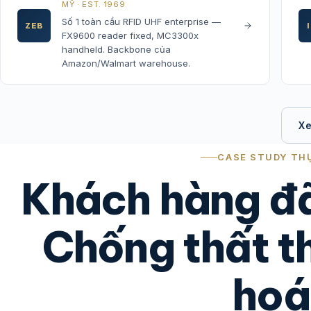
MỸ · EST. 1969
Số 1 toàn cầu RFID UHF enterprise —
ZEB
FX9600 reader fixed, MC3300x
handheld. Backbone của
Amazon/Walmart warehouse.
Xe
CASE STUDY TH
Khách hàng đã
Chống thất t
hoá