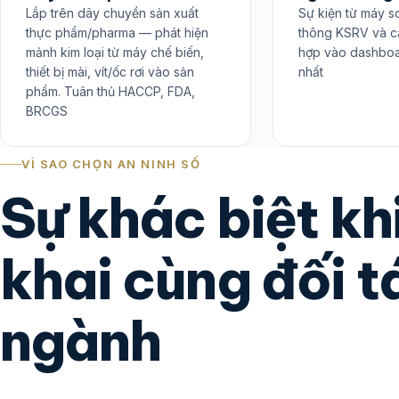
Lắp trên dây chuyền sản xuất
Sự kiện từ máy s
thực phẩm/pharma — phát hiện
thông KSRV và c
mảnh kim loại từ máy chế biến,
hợp vào dashboa
thiết bị mài, vít/ốc rơi vào sản
nhất
phẩm. Tuân thủ HACCP, FDA,
BRCGS
VÌ SAO CHỌN AN NINH SỐ
Sự khác biệt khi
khai cùng đối 
ngành