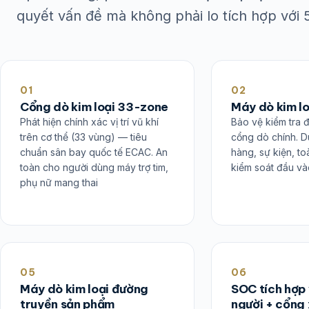
quyết vấn đề mà không phải lo tích hợp với
01
02
Cổng dò kim loại 33-zone
Máy dò kim l
Phát hiện chính xác vị trí vũ khí
Bảo vệ kiểm tra 
trên cơ thể (33 vùng) — tiêu
cổng dò chính. 
chuẩn sân bay quốc tế ECAC. An
hàng, sự kiện, t
toàn cho người dùng máy trợ tim,
kiểm soát đầu v
phụ nữ mang thai
05
06
Máy dò kim loại đường
SOC tích hợp
truyền sản phẩm
người + cổng 