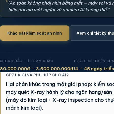
"An toàn không phải nhìn bằng mắt — máy soi và
hiện cái mà mắt người và camera AI không thể."
Khảo sát kiểm soát an ninh
Xem chi tiết kỹ th
KHOẢN ĐẦU TƯ THAM KHẢO
THỜI GIAN TRIỂN KHA
80.000.000đ — 3.500.000.000đ
14 — 45 ngày triển
GP7 LÀ GÌ VÀ PHÙ HỢP CHO AI?
Hai phân khúc trong một giải pháp: kiểm so
máy quét X-ray hành lý cho ngân hàng/sân 
(máy dò kim loại + X-ray inspection cho thự
mảnh kim loại).