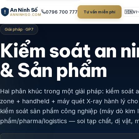
An Ninh Số
0796 700 777
Tư vấn miễn phí
🇻🇳
VI
ANNINHSO.COM
Giải pháp · GP7
Kiểm soát an n
& Sản phẩm
Hai phân khúc trong một giải pháp: kiểm soát 
zone + handheld + máy quét X-ray hành lý cho
kiểm soát sản phẩm công nghiệp (máy dò kim lo
phẩm/pharma/logistics — soi tạp chất, dị vật, m