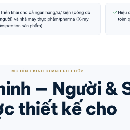
Triển khai cho cả ngân hàng/sự kiện (cổng dò
Hiệu c
người) và nhà máy thực phẩm/pharma (X-ray
toàn 
inspection sản phẩm)
MÔ HÌNH KINH DOANH PHÙ HỢP
ninh — Người &
c thiết kế cho