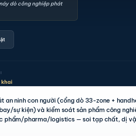
 máy dò công nghiệp phát
uật
I
 khai
át an ninh con người (cổng dò 33-zone + handh
bay/sự kiện) và kiểm soát sản phẩm công nghi
c phẩm/pharma/logistics — soi tạp chất, dị vậ