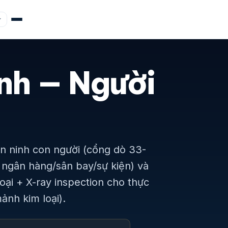
inh — Người
an ninh con người (cổng dò 33-
 ngân hàng/sân bay/sự kiện) và
ại + X-ray inspection cho thực
ảnh kim loại).