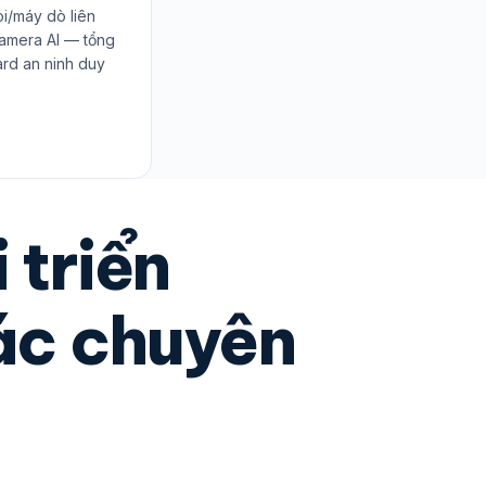
oi/máy dò liên
amera AI — tổng
rd an ninh duy
 triển
tác chuyên