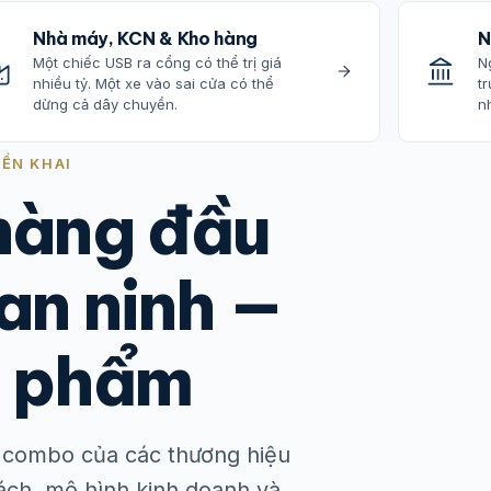
Nhà máy, KCN & Kho hàng
N
Một chiếc USB ra cổng có thể trị giá
N
nhiều tỷ. Một xe vào sai cửa có thể
tr
dừng cả dây chuyền.
nh
IỂN KHAI
 hàng đầu
an ninh —
n phẩm
là combo của các thương hiệu
sách, mô hình kinh doanh và