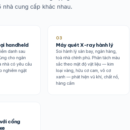
 5 nhà cung cấp khác nhau.
03
oại handheld
Máy quét X-ray hành lý
điểm danh sau
Soi hành lý sân bay, ngân hàng,
Dùng cho ngân
toà nhà chính phủ. Phân tách màu
oà nhà có yêu cầu
sắc theo mật độ vật liệu — kim
ào nghiêm ngặt
loại vàng, hữu cơ cam, vô cơ
xanh — phát hiện vũ khí, chất nổ,
hàng cấm
 với cổng
xe