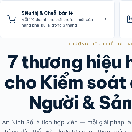
Siêu thị & Chuỗi bán lẻ
Mỗi 1% doanh thu thất thoát = một cửa
hàng phải bù lại trong 3 tháng.
THƯƠNG HIỆU THIẾT BỊ TR
7 thương hiệu
cho Kiểm soát 
Người & Sả
An Ninh Số là tích hợp viên — mỗi giải pháp 
hàng đầu thế giới, được lựa chọn theo ngân 