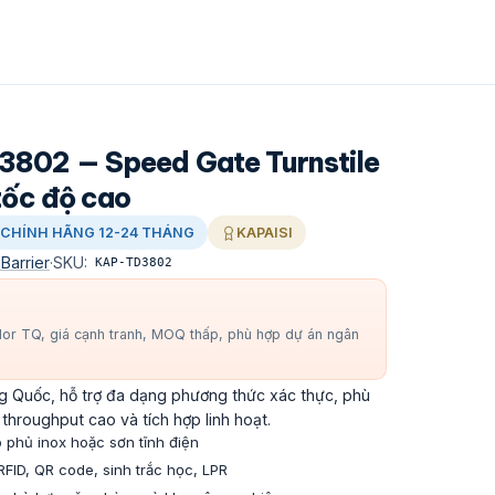
3802 — Speed Gate Turnstile
tốc độ cao
CHÍNH HÃNG 12-24 THÁNG
KAPAISI
 Barrier
·
SKU:
KAP-TD3802
dor TQ, giá cạnh tranh, MOQ thấp, phù hợp dự án ngân
g Quốc, hỗ trợ đa dạng phương thức xác thực, phù
throughput cao và tích hợp linh hoạt.
 phủ inox hoặc sơn tĩnh điện
FID, QR code, sinh trắc học, LPR