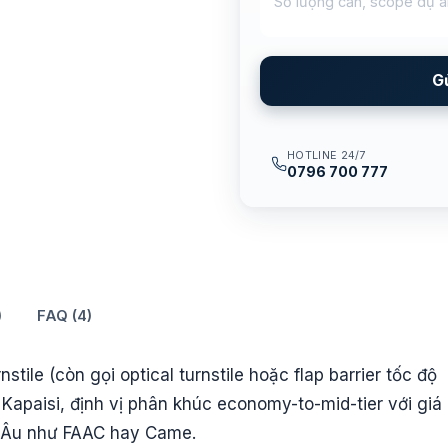
G
HOTLINE 24/7
0796 700 777
)
FAQ (4)
stile (còn gọi optical turnstile hoặc flap barrier tốc độ
apaisi, định vị phân khúc economy-to-mid-tier với giá
u Âu như FAAC hay Came.