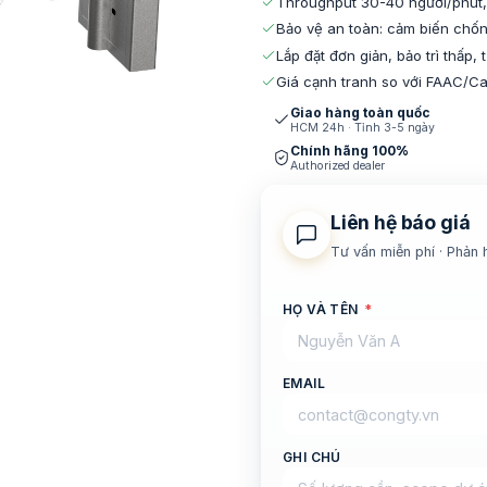
Throughput 30-40 người/phút,
Bảo vệ an toàn: cảm biến chống
Lắp đặt đơn giản, bảo trì thấp,
Giá cạnh tranh so với FAAC/C
Giao hàng toàn quốc
HCM 24h · Tỉnh 3-5 ngày
Chính hãng 100%
Authorized dealer
Liên hệ báo giá
Tư vấn miễn phí · Phản 
HỌ VÀ TÊN
*
EMAIL
GHI CHÚ