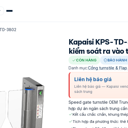
-TD-3802
Kapaisi KPS-TD-
kiểm soát ra vào 
CÒN HÀNG
BẢO HÀNH 
Danh mục:
Cổng turnstile & Flap
Liên hệ báo giá
Liên hệ báo giá — Kapaisi ven
sách trung
Speed gate turnstile OEM Trun
hợp dự án ngân sách trung cần 
Kết cấu chắc chắn, khung thép
Tích hợp đa phương thức: thẻ R