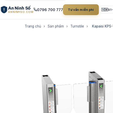
An Ninh Số
0796 700 777
Tư vấn miễn phí
🇻🇳
VI
ANNINHSO.COM
Trang chủ
›
Sản phẩm
›
Turnstile
›
Kapaisi KPS