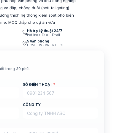
 phù hợp văn phòng và khu công nghiệp
 va đập, chống đuôi (anti-tailgating)
 tương thích hệ thống kiểm soát phổ biến
ame, MOQ thấp cho dự án vừa
Hỗ trợ kỹ thuật 24/7
Hotline + Zalo + Email
5 văn phòng
HCM · HN · ĐN · NT · CT
hồi trong 30 phút
SỐ ĐIỆN THOẠI
*
CÔNG TY