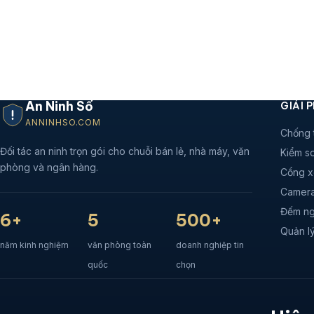
An Ninh Số
GIẢI 
ANNINHSO.COM
Chống 
Đối tác an ninh trọn gói cho chuỗi bán lẻ, nhà máy, văn
Kiểm so
phòng và ngân hàng.
Cổng x
Camera
Đếm ng
6+
5
500+
Quản lý
năm kinh nghiệm
văn phòng toàn
doanh nghiệp tin
quốc
chọn