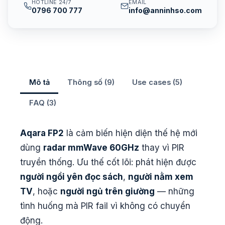
HOTLINE 24/7
EMAIL
0796 700 777
info@anninhso.com
Mô tả
Thông số (9)
Use cases (5)
FAQ (3)
Aqara FP2
là cảm biến hiện diện thế hệ mới
dùng
radar mmWave 60GHz
thay vì PIR
truyền thống. Ưu thế cốt lõi: phát hiện được
người ngồi yên đọc sách
,
người nằm xem
TV
, hoặc
người ngủ trên giường
— những
tình huống mà PIR fail vì không có chuyển
động.