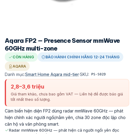
Aqara FP2 — Presence Sensor mmWave
60GHz multi-zone
CÒN HÀNG
BẢO HÀNH CHÍNH HÃNG 12-24 THÁNG
AQARA
Danh mục:
Smart Home Aqara mid-tier
·
SKU:
PS-S02D
2,8–3,6 triệu
Giá tham khảo, chưa bao gồm VAT — Liên hệ để được báo giá
tốt nhất theo số lượng.
Cảm biến hiện diện FP2 dùng radar mmWave 60GHz — phát
hiện chính xác người ngồi/nằm yên, chia 30 zone độc lập cho
căn hộ và văn phòng smart.
Radar mmWave 60GHz — phát hiện cả người ngồi yên đọc