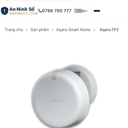
An Ninh Số
0796 700 777
🇻🇳
VI
ANNINHSO.COM
Trang chủ
›
Sản phẩm
›
Aqara Smart Home
›
Aqara FP2