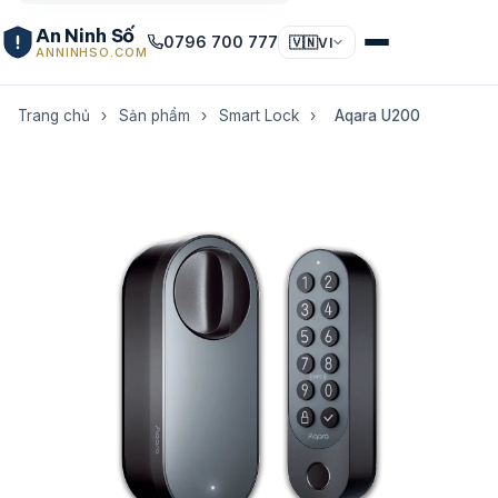
An Ninh Số
0796 700 777
🇻🇳
VI
ANNINHSO.COM
Trang chủ
›
Sản phẩm
›
Smart Lock
›
Aqara U200