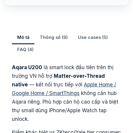
Mô tả
Thông số (9)
Use cases (5)
FAQ (4)
Aqara U200
là smart lock đầu tiên trên thị
trường VN hỗ trợ
Matter-over-Thread
native
— kết nối trực tiếp với
Apple Home /
Google Home / SmartThings
không cần hub
Aqara riêng. Phù hợp căn hộ cao cấp và biệt
thự small dùng iPhone/Apple Watch tap
unlock.
Điểm khác biệt vs ZKteco/Yale tier consumer: