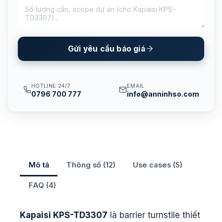
Gửi yêu cầu báo giá
HOTLINE 24/7
EMAIL
0796 700 777
info@anninhso.com
Mô tả
Thông số (12)
Use cases (5)
FAQ (4)
Kapaisi KPS-TD3307
là barrier turnstile thiết