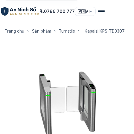
An Ninh Số
0796 700 777
🇻🇳
VI
ANNINHSO.COM
Trang chủ
›
Sản phẩm
›
Turnstile
›
Kapaisi KPS-TD3307