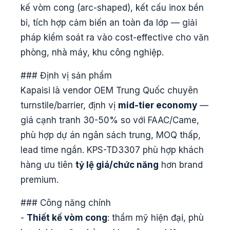
kế vòm cong (arc-shaped), kết cấu inox bền
bỉ, tích hợp cảm biến an toàn đa lớp — giải
pháp kiểm soát ra vào cost-effective cho văn
phòng, nhà máy, khu công nghiệp.
### Định vị sản phẩm
Kapaisi là vendor OEM Trung Quốc chuyên
turnstile/barrier, định vị
mid-tier economy
—
giá cạnh tranh 30-50% so với FAAC/Came,
phù hợp dự án ngân sách trung, MOQ thấp,
lead time ngắn. KPS-TD3307 phù hợp khách
hàng ưu tiên
tỷ lệ giá/chức năng
hơn brand
premium.
### Công năng chính
-
Thiết kế vòm cong
: thẩm mỹ hiện đại, phù