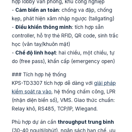
hợp lobby văn phòng, khu công nghiệp
-
Cảm biến an toàn
: chống va đập, chống
kẹp, phát hiện xâm nhập ngược (tailgating)
-
Điều khiển thông minh
: tích hợp sẵn
controller, hỗ trợ thẻ RFID, QR code, sinh trắc
học (vân tay/khuôn mặt)
-
Chế độ linh hoạt
: hai chiều, một chiều, tự
do (free pass), khẩn cấp (emergency open)
### Tích hợp hệ thống
KPS-TD3307 tích hợp dễ dàng với
giải pháp
kiểm soát ra vào
, hệ thống chấm công, LPR
(nhận diện biển số), VMS. Giao thức chuẩn:
Relay khô, RS485, TCP/IP, Wiegand.
Phù hợp dự án cần
throughput trung bình
(30-40 người/phút), ngân sách hạn chế, ưu