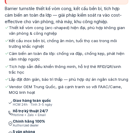
Barrier turnstile thiết kế vòm cong, kết cấu bền bỉ, tích hợp
cảm biến an toàn đa lớp — giải pháp kiểm soát ra vào cost-
effective cho văn phòng, nhà máy, khu công nghiệp.
Thiết kế vòm cong (arc-shaped) hiện đại, phù hợp không gian
văn phòng & công nghiệp
Kết cấu inox bền bỉ, chống ăn mòn, tuổi thọ cao trong môi
trường khắc nghiệt
Cảm biến an toàn đa lớp: chống va đập, chống kẹp, phát hiện
xâm nhập ngược
Tích hợp sẵn điều khiển thông minh, hỗ trợ thẻ RFID/QR/sinh
trắc học
Lắp đặt đơn giản, bảo trì thấp — phù hợp dự án ngân sách trung
Vendor OEM Trung Quốc, giá cạnh tranh so với FAAC/Came,
MOQ linh hoạt
Giao hàng toàn quốc
HCM 24h · Tỉnh 3-5 ngày
Hỗ trợ kỹ thuật 24/7
Hotline + Zalo + Email
Chính hãng 100%
Authorized dealer
5 văn phòng