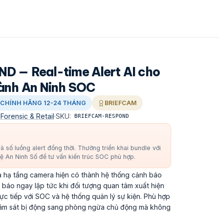
D — Real-time Alert AI cho
ành An Ninh SOC
CHÍNH HÃNG 12-24 THÁNG
BRIEFCAM
Forensic & Retail
·
SKU:
BRIEFCAM-RESPOND
 số luồng alert đồng thời. Thường triển khai bundle với
 An Ninh Số để tư vấn kiến trúc SOC phù hợp.
hạ tầng camera hiện có thành hệ thống cảnh báo
báo ngay lập tức khi đối tượng quan tâm xuất hiện
rực tiếp với SOC và hệ thống quản lý sự kiện. Phù hợp
iám sát bị động sang phòng ngừa chủ động mà không