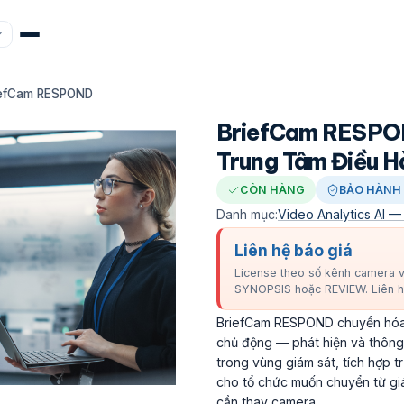
iefCam RESPOND
BriefCam RESPON
Trung Tâm Điều H
CÒN HÀNG
BẢO HÀNH 
Danh mục:
Video Analytics AI — 
Liên hệ báo giá
License theo số kênh camera và
SYNOPSIS hoặc REVIEW. Liên hệ
BriefCam RESPOND chuyển hóa 
chủ động — phát hiện và thông 
trong vùng giám sát, tích hợp t
cho tổ chức muốn chuyển từ g
cần thay camera.