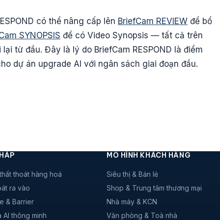
RESPOND có thể nâng cấp lên
BriefCam REVIEW
để bổ
fCam SYNOPSIS
để có Video Synopsis — tất cả trên
 lại từ đầu. Đây là lý do BriefCam RESPOND là điểm
ho dự án upgrade AI với ngân sách giai đoạn đầu.
PHÁP
MÔ HÌNH KHÁCH HÀNG
thất thoát hàng hoá
Siêu thị & Bán lẻ
át ra vào
Shop & Trung tâm thương mại
e & Barrier
Nhà máy & KCN
 AI thông minh
Văn phòng & Toà nhà