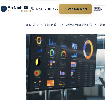
An Ninh Số
0796 700 777
Tư vấn miễn phí
🇻🇳
VI
ANNINHSO.COM
Trang chủ
›
Sản phẩm
›
Video Analytics AI
›
Br