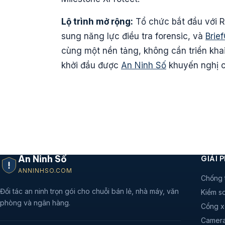
Lộ trình mở rộng:
Tổ chức bắt đầu với 
sung năng lực điều tra forensic, và
Brie
cùng một nền tảng, không cần triển khai
khởi đầu được
An Ninh Số
khuyến nghị c
An Ninh Số
GIẢI 
ANNINHSO.COM
Chống 
Đối tác an ninh trọn gói cho chuỗi bán lẻ, nhà máy, văn
Kiểm so
phòng và ngân hàng.
Cổng x
Camera