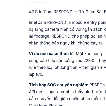
## BriefCam RESPOND — Từ Giám Sát 
BriefCam RESPOND là module entry point
hạ tầng camera hiện có với ngân sách k
lại footage, RESPOND cho phép đội an n
nhận thông báo ngay khi chúng xảy ra.
Ví dụ use case thực tế:
Một kho hàng mu
cung cấp tiếp cận cổng sau 22:00. Tha
rule theo loại phương tiện + thời gian 
lập tức.
Tích hợp SOC chuyên nghiệp:
RESPOND 
API mở — operator nhìn thấy alert trực 
cần chuyển đổi giữa nhiều phần mềm. Tí
Milestone XProtect.