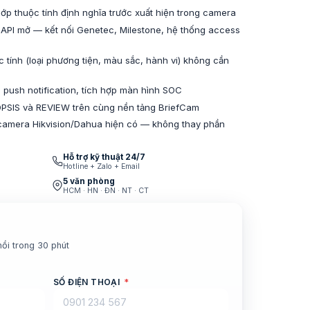
khớp thuộc tính định nghĩa trước xuất hiện trong camera
API mở — kết nối Genetec, Milestone, hệ thống access
c tính (loại phương tiện, màu sắc, hành vi) không cần
 push notification, tích hợp màn hình SOC
PSIS và REVIEW trên cùng nền tảng BriefCam
camera Hikvision/Dahua hiện có — không thay phần
Hỗ trợ kỹ thuật 24/7
Hotline + Zalo + Email
5 văn phòng
HCM · HN · ĐN · NT · CT
hồi trong 30 phút
SỐ ĐIỆN THOẠI
*