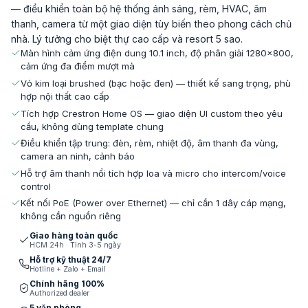
— điều khiển toàn bộ hệ thống ánh sáng, rèm, HVAC, âm
thanh, camera từ một giao diện tùy biến theo phong cách chủ
nhà. Lý tưởng cho biệt thự cao cấp và resort 5 sao.
Màn hình cảm ứng điện dung 10.1 inch, độ phân giải 1280×800,
cảm ứng đa điểm mượt mà
Vỏ kim loại brushed (bạc hoặc đen) — thiết kế sang trọng, phù
hợp nội thất cao cấp
Tích hợp Crestron Home OS — giao diện UI custom theo yêu
cầu, không dùng template chung
Điều khiển tập trung: đèn, rèm, nhiệt độ, âm thanh đa vùng,
camera an ninh, cảnh báo
Hỗ trợ âm thanh nổi tích hợp loa và micro cho intercom/voice
control
Kết nối PoE (Power over Ethernet) — chỉ cần 1 dây cáp mạng,
không cần nguồn riêng
Giao hàng toàn quốc
HCM 24h · Tỉnh 3-5 ngày
Hỗ trợ kỹ thuật 24/7
Hotline + Zalo + Email
Chính hãng 100%
Authorized dealer
5 văn phòng