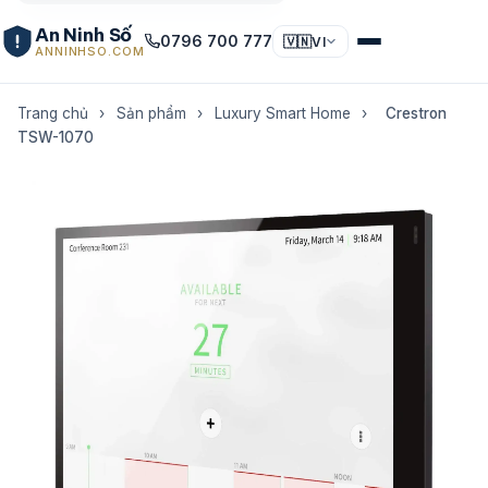
An Ninh Số
0796 700 777
🇻🇳
VI
ANNINHSO.COM
Trang chủ
›
Sản phẩm
›
Luxury Smart Home
›
Crestron
TSW-1070