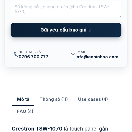
Gửi yêu cầu báo giá
HOTLINE 24/7
EMAIL
0796 700 777
info@anninhso.com
Mô tả
Thông số (11)
Use cases (4)
FAQ (4)
Crestron TSW-1070
là touch panel gắn