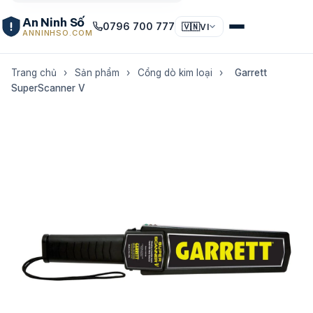
An Ninh Số
0796 700 777
🇻🇳
VI
ANNINHSO.COM
Trang chủ
›
Sản phẩm
›
Cổng dò kim loại
›
Garrett
SuperScanner V