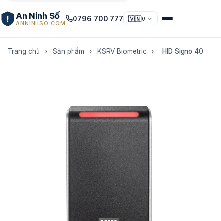
An Ninh Số
0796 700 777
🇻🇳
VI
ANNINHSO.COM
Trang chủ
›
Sản phẩm
›
KSRV Biometric
›
HID Signo 40