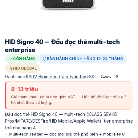
HID Signo 40 — Đầu đọc thẻ multi-tech
enterprise
CÒN HÀNG
BẢO HÀNH CHÍNH HÃNG 12-24 THÁNG
HID GLOBAL
Danh mục:
KSRV Biometric (face/vân tay)
·
SKU:
Signo 40
8–13 triệu
Giá tham khảo, chưa bao gồm VAT — Liên hệ để được báo giá
tốt nhất theo số lượng.
Đầu đọc thẻ HID Signo 40 — multi-tech (iCLASS SE/HID
Prox/MIFARE/DESFire/HID Mobile/Apple Wallet), tier enterprise
toà nhà hạng A.
Multi-tech reader — đọc mọi loại thẻ phổ biến + mobile NFC