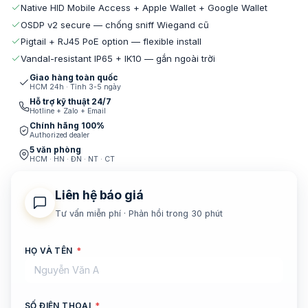
Native HID Mobile Access + Apple Wallet + Google Wallet
OSDP v2 secure — chống sniff Wiegand cũ
Pigtail + RJ45 PoE option — flexible install
Vandal-resistant IP65 + IK10 — gắn ngoài trời
Giao hàng toàn quốc
HCM 24h · Tỉnh 3-5 ngày
Hỗ trợ kỹ thuật 24/7
Hotline + Zalo + Email
Chính hãng 100%
Authorized dealer
5 văn phòng
HCM · HN · ĐN · NT · CT
Liên hệ báo giá
Tư vấn miễn phí · Phản hồi trong 30 phút
HỌ VÀ TÊN
*
SỐ ĐIỆN THOẠI
*