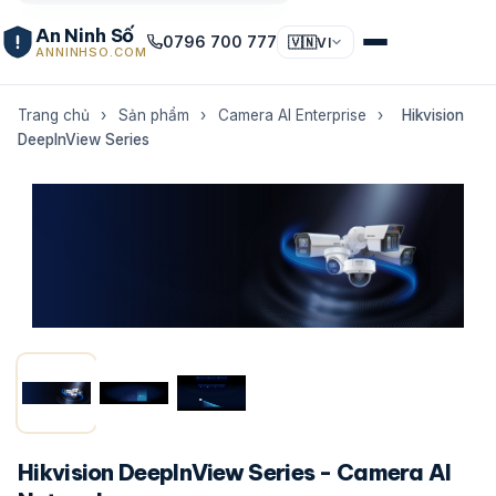
An Ninh Số
0796 700 777
🇻🇳
VI
ANNINHSO.COM
Trang chủ
›
Sản phẩm
›
Camera AI Enterprise
›
Hikvision
DeepInView Series
Hikvision DeepInView Series - Camera AI