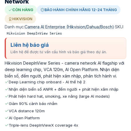
Network
CÒN HÀNG
BẢO HÀNH CHÍNH HÃNG 12-24 THÁNG
HIKVISION
Danh mục:
Camera AI Enterprise (Hikvision/Dahua/Bosch)
·
SKU:
Hikvision DeepInView Series
Liên hệ báo giá
Liên hệ để được tư vấn cấu hình và báo giá theo dự án.
Hikvision DeepInView Series - camera network AI flagship với
deep learning chip, VCA 120m, AI Open Platform. Nhận diện
biển số, đếm người, phát hiện xâm nhập, phân tích hành vi.
Deep Learning chip onboard - AI thế hệ 2
Nhận diện biển số ANPR + đếm người + phát hiện xâm nhập
Phát hiện hard hat, smoking, xe nâng (large AI models)
Giảm 90% cảnh báo nhầm
VCA distance 120m
AI Open Platform
Triple-lens DeepInViewX coverage 4x