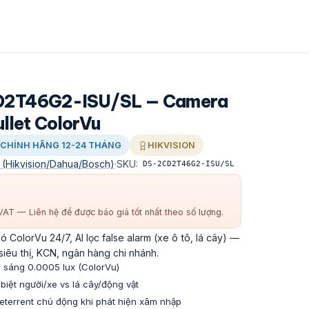
CD2T46G2-ISU/SL — Camera
llet ColorVu
CHÍNH HÃNG 12-24 THÁNG
HIKVISION
 (Hikvision/Dahua/Bosch)
·
SKU:
DS-2CD2T46G2-ISU/SL
AT — Liên hệ để được báo giá tốt nhất theo số lượng.
ColorVu 24/7, AI lọc false alarm (xe ô tô, lá cây) —
siêu thị, KCN, ngân hàng chi nhánh.
p sáng 0.0005 lux (ColorVu)
iệt người/xe vs lá cây/động vật
deterrent chủ động khi phát hiện xâm nhập