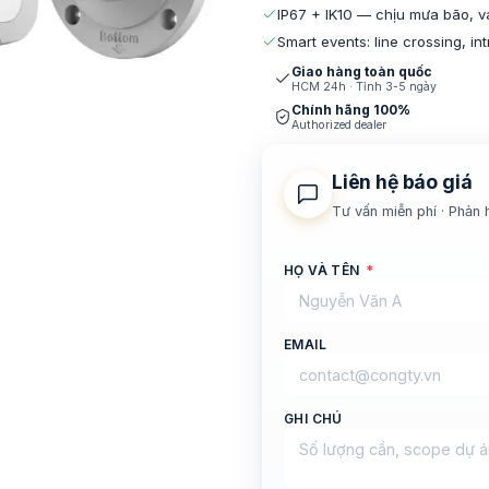
IP67 + IK10 — chịu mưa bão, v
Smart events: line crossing, intr
Giao hàng toàn quốc
HCM 24h · Tỉnh 3-5 ngày
Chính hãng 100%
Authorized dealer
Liên hệ báo giá
Tư vấn miễn phí · Phản 
HỌ VÀ TÊN
*
EMAIL
GHI CHÚ