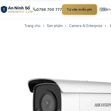
An Ninh Số
0796 700 777
Tư vấn miễn phí
🇻🇳
VI
ANNINHSO.COM
Trang chủ
›
Sản phẩm
›
Camera AI Enterprise
›