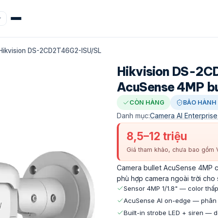
Hikvision DS-2CD2T46G2-ISU/SL
Hikvision DS-2
AcuSense 4MP bu
CÒN HÀNG
BẢO HÀNH 
Danh mục:
Camera AI Enterprise
8,5–12 triệu
Giá tham khảo, chưa bao gồm V
Camera bullet AcuSense 4MP có 
phù hợp camera ngoài trời cho 
Sensor 4MP 1/1.8" — color thấ
AcuSense AI on-edge — phân b
Built-in strobe LED + siren — 