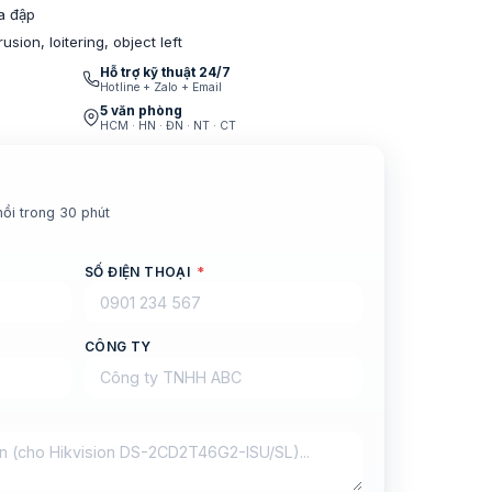
a đập
usion, loitering, object left
Hỗ trợ kỹ thuật 24/7
Hotline + Zalo + Email
5 văn phòng
HCM · HN · ĐN · NT · CT
hồi trong 30 phút
SỐ ĐIỆN THOẠI
*
CÔNG TY