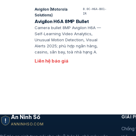
Avigilon (Motorola
8.0C-H6A-BO1-
IR
Solutions)
Avigilon H6A 8MP Bullet
Camera bullet 8MP Avigilon H6A —
Self-Learning Video Analytics,
Unusual Motion Detection, Visual
Alerts 2025; phù hợp ngân hàng,
casino, sân bay, toà nhà hạng A.
Liên hệ báo giá
An Ninh Số
GIẢI 
ANNINHSO.COM
Chống 