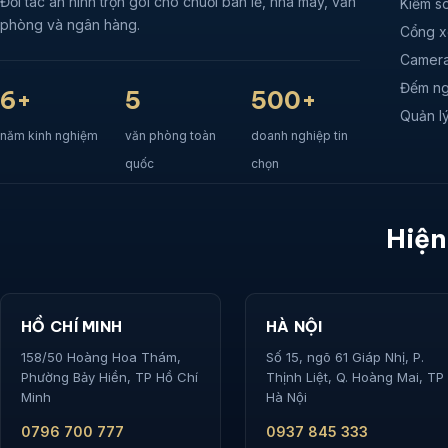
Đối tác an ninh trọn gói cho chuỗi bán lẻ, nhà máy, văn
Kiểm so
phòng và ngân hàng.
Cổng x
Camera
Đếm ng
6+
5
500+
Quản lý
năm kinh nghiệm
văn phòng toàn
doanh nghiệp tin
quốc
chọn
Hiện
HỒ CHÍ MINH
HÀ NỘI
158/50 Hoàng Hoa Thám,
Số 15, ngõ 61 Giáp Nhị, P.
Phường Bảy Hiền, TP Hồ Chí
Thịnh Liệt, Q. Hoàng Mai, TP
Minh
Hà Nội
0796 700 777
0937 845 333