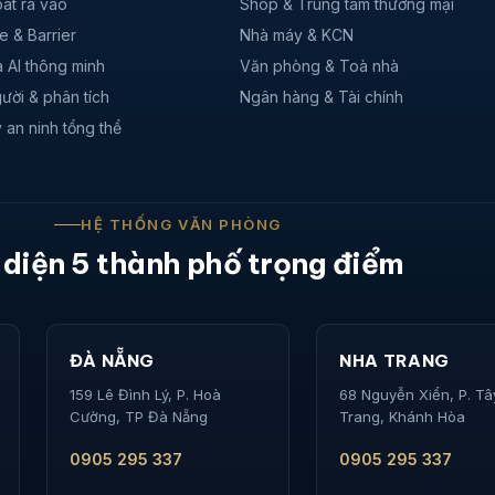
át ra vào
Shop & Trung tâm thương mại
e & Barrier
Nhà máy & KCN
 AI thông minh
Văn phòng & Toà nhà
ười & phân tích
Ngân hàng & Tài chính
 an ninh tổng thể
HỆ THỐNG VĂN PHÒNG
 diện 5 thành phố trọng điểm
ĐÀ NẴNG
NHA TRANG
159 Lê Đình Lý, P. Hoà
68 Nguyễn Xiển, P. T
Cường, TP Đà Nẵng
Trang, Khánh Hòa
0905 295 337
0905 295 337