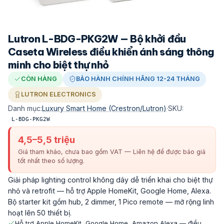
Lutron L-BDG-PKG2W — Bộ khởi đầu
Caseta Wireless điều khiển ánh sáng thông
minh cho biệt thự nhỏ
CÒN HÀNG
BẢO HÀNH CHÍNH HÃNG 12-24 THÁNG
LUTRON ELECTRONICS
Danh mục:
Luxury Smart Home (Crestron/Lutron)
·
SKU:
L-BDG-PKG2W
4,5–5,5 triệu
Giá tham khảo, chưa bao gồm VAT — Liên hệ để được báo giá
tốt nhất theo số lượng.
Giải pháp lighting control không dây dễ triển khai cho biệt thự
nhỏ và retrofit — hỗ trợ Apple HomeKit, Google Home, Alexa.
Bộ starter kit gồm hub, 2 dimmer, 1 Pico remote — mở rộng linh
hoạt lên 50 thiết bị.
Hỗ trợ Apple HomeKit, Google Home, Amazon Alexa — điều