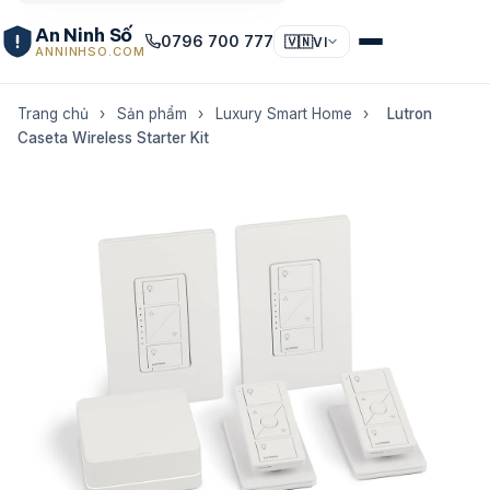
An Ninh Số
0796 700 777
🇻🇳
VI
ANNINHSO.COM
Trang chủ
›
Sản phẩm
›
Luxury Smart Home
›
Lutron
Caseta Wireless Starter Kit