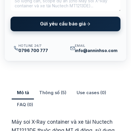
Gửi yêu cầu báo giá
HOTLINE 24/7
EMAIL
0796 700 777
info@anninhso.com
Mô tả
Thông số (5)
Use cases (0)
FAQ (0)
Máy soi X-Ray container và xe tải Nuctech
MT1213DE thuộc dòng MT di động, sử dụng