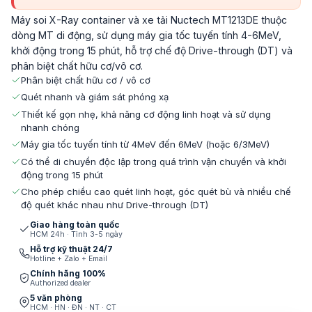
Máy soi X-Ray container và xe tải Nuctech MT1213DE thuộc
dòng MT di động, sử dụng máy gia tốc tuyến tính 4-6MeV,
khởi động trong 15 phút, hỗ trợ chế độ Drive-through (DT) và
phân biệt chất hữu cơ/vô cơ.
Phân biệt chất hữu cơ / vô cơ
Quét nhanh và giám sát phóng xạ
Thiết kế gọn nhẹ, khả năng cơ động linh hoạt và sử dụng
nhanh chóng
Máy gia tốc tuyến tính từ 4MeV đến 6MeV (hoặc 6/3MeV)
Có thể di chuyển độc lập trong quá trình vận chuyển và khởi
động trong 15 phút
Cho phép chiều cao quét linh hoạt, góc quét bù và nhiều chế
độ quét khác nhau như Drive-through (DT)
Giao hàng toàn quốc
HCM 24h · Tỉnh 3-5 ngày
Hỗ trợ kỹ thuật 24/7
Hotline + Zalo + Email
Chính hãng 100%
Authorized dealer
5 văn phòng
HCM · HN · ĐN · NT · CT