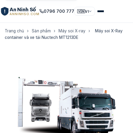
An Ninh Số
0796 700 777
🇻🇳
VI
ANNINHSO.COM
Trang chủ
›
Sản phẩm
›
Máy soi X-ray
›
Máy soi X-Ray
container và xe tải Nuctech MT1213DE