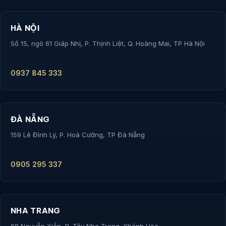
HÀ NỘI
Số 15, ngõ 61 Giáp Nhị, P. Thịnh Liệt, Q. Hoàng Mai, TP Hà Nội
0937 845 333
ĐÀ NẴNG
159 Lê Đình Lý, P. Hoà Cường, TP Đà Nẵng
0905 295 337
NHA TRANG
68 Nguyễn Xiển, P. Tây Nha Trang, Khánh Hòa