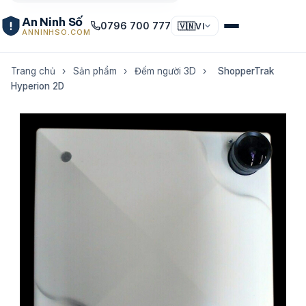
An Ninh Số
0796 700 777
🇻🇳
VI
ANNINHSO.COM
Trang chủ
›
Sản phẩm
›
Đếm người 3D
›
ShopperTrak
Hyperion 2D