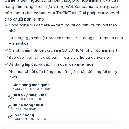
Camera đếm người 2D chi phí thấp, phù hợp minimart và cửa
hàng tầm trung. Tích hợp với hệ EAS Sensormatic, cung cấp
báo cáo traffic cơ bản qua TrafficTrak. Giải pháp entry-level
cho chuỗi bán lẻ nhỏ.
Công nghệ 2D camera — đếm người cơ bản với chi phí thấp
nhất
Tích hợp gọn với hệ EAS Sensormatic — cùng platform an ninh
+ analytics
Chi phí thấp hơn Brickstream 3D 30-40%, phù hợp minimart
Báo cáo TrafficTrak cơ bản — daily traffic và conversion
Dễ dàng lắp đặt và cấu hình qua web interface
Phù hợp chuỗi cửa hàng nhỏ cần giải pháp đếm người entry-
level
Giao hàng toàn quốc
HCM 24h · Tỉnh 3-5 ngày
Hỗ trợ kỹ thuật 24/7
Hotline + Zalo + Email
Chính hãng 100%
Authorized dealer
5 văn phòng
HCM · HN · ĐN · NT · CT