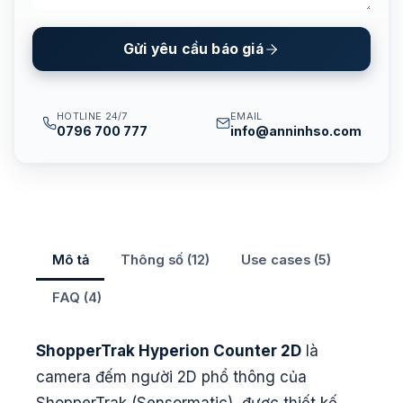
Gửi yêu cầu báo giá
HOTLINE 24/7
EMAIL
0796 700 777
info@anninhso.com
Mô tả
Thông số (12)
Use cases (5)
FAQ (4)
ShopperTrak Hyperion Counter 2D
là
camera đếm người 2D phổ thông của
ShopperTrak (Sensormatic), được thiết kế