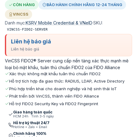
CÒN HÀNG
BẢO HÀNH CHÍNH HÃNG 12-24 THÁNG
VINCSS
Danh mục:
KSRV Mobile Credential & VNeID
·
SKU:
VINCSS-FIDO2-SERVER
Liên hệ báo giá
Liên hệ báo giá
VinCSS FIDO2® Server cung cấp nền tảng xác thực mạnh mẽ
loại bỏ mật khẩu, tuân thủ chuẩn FIDO2 của FIDO Alliance
Xác thực không mật khẩu tuân thủ chuẩn FIDO2
Hỗ trợ tích hợp đa giao thức: RADIUS, LDAP, Active Directory
Phù hợp triển khai cho doanh nghiệp và hệ sinh thái IoT
Phát triển bởi VinCSS, thành viên FIDO Alliance
Hỗ trợ FIDO2 Security Key và FIDO2 Fingerprint
Giao hàng toàn quốc
HCM 24h · Tỉnh 3-5 ngày
Hỗ trợ kỹ thuật 24/7
Hotline + Zalo + Email
Chính hãng 100%