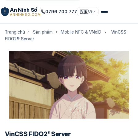
An Ninh Số
0796 700 777
🇻🇳
VI
ANNINHSO.COM
Trang chủ
›
Sản phẩm
›
Mobile NFC & VNeID
›
VinCSS
FIDO2® Server
VinCSS FIDO2® Server