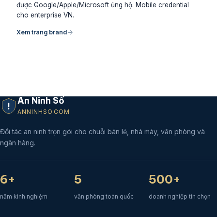
được Google/Apple/Microsoft ủng hộ. Mobile credential
cho enterprise VN.
Xem trang brand
An Ninh Số
ANNINHSO.COM
Đối tác an ninh trọn gói cho chuỗi bán lẻ, nhà máy, văn phòng và
ngân hàng.
6+
5
500+
năm kinh nghiệm
văn phòng toàn quốc
doanh nghiệp tin chọn