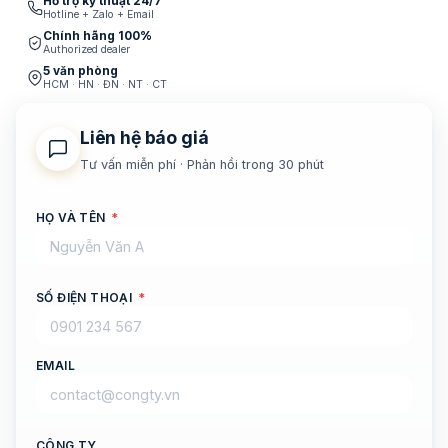
Hỗ trợ kỹ thuật 24/7
Hotline + Zalo + Email
Chính hãng 100%
Authorized dealer
5 văn phòng
HCM · HN · ĐN · NT · CT
Liên hệ báo giá
Tư vấn miễn phí · Phản hồi trong 30 phút
HỌ VÀ TÊN
*
SỐ ĐIỆN THOẠI
*
EMAIL
CÔNG TY