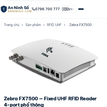
An Ninh Số
0796 700 777
🇻🇳
VI
ANNINHSO.COM
Trang chủ
›
Sản phẩm
›
RFID UHF
›
Zebra FX7500
Zebra FX7500 — Fixed UHF RFID Reader
4-port phổ thông