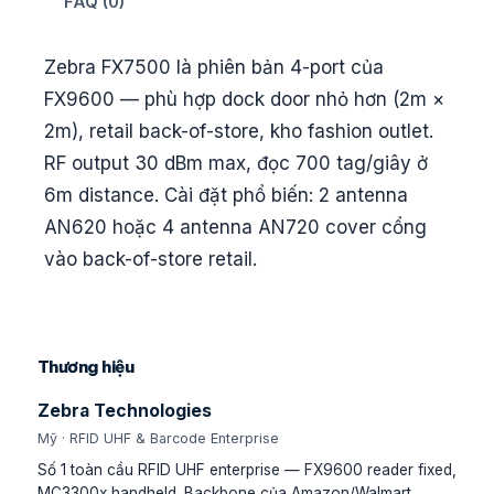
FAQ (0)
Zebra FX7500 là phiên bản 4-port của
FX9600 — phù hợp dock door nhỏ hơn (2m ×
2m), retail back-of-store, kho fashion outlet.
RF output 30 dBm max, đọc 700 tag/giây ở
6m distance. Cài đặt phổ biến: 2 antenna
AN620 hoặc 4 antenna AN720 cover cổng
vào back-of-store retail.
Thương hiệu
Zebra Technologies
Mỹ · RFID UHF & Barcode Enterprise
Số 1 toàn cầu RFID UHF enterprise — FX9600 reader fixed,
MC3300x handheld. Backbone của Amazon/Walmart