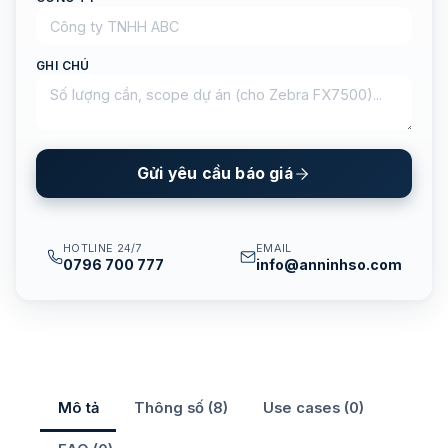
GHI CHÚ
Gửi yêu cầu báo giá
HOTLINE 24/7
EMAIL
0796 700 777
info@anninhso.com
Mô tả
Thông số (8)
Use cases (0)