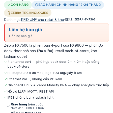
CÒN HÀNG
BẢO HÀNH CHÍNH HÃNG 12-24 THÁNG
ZEBRA TECHNOLOGIES
Danh mục:
RFID UHF cho retail & kho
·
SKU:
ZEBRA-FX7500
Liên hệ báo giá
Liên hệ báo giá
Zebra FX7500 là phiên bản 4-port của FX9600 — phù hợp
dock door nhỏ hơn (2m × 2m), retail back-of-store, kho
fashion outlet
4 antenna port — phù hợp dock door 2m × 2m hoặc cổng
back-of-store
RF output 30 dBm max, đọc 700 tag/giây ở 6m
Ethernet PoE+, không cần PC kèm
On-board Linux + Zebra Mobility DNA — chạy analytics trực tiếp
Hỗ trợ LLRP, MQTT, REST API
IP53 chống bụi + splash light
Giao hàng toàn quốc
HCM 24h · Tỉnh 3-5 ngày