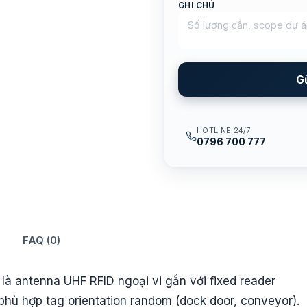
GHI CHÚ
G
HOTLINE 24/7
0796 700 777
FAQ (0)
là antenna UHF RFID ngoại vi gắn với fixed reader
phù hợp tag orientation random (dock door, conveyor).