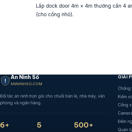
Lắp dock door 4m × 4m thường cần 4 a
(cho cổng nhỏ).
An Ninh Số
GIẢI 
ANNINHSO.COM
Chống 
Đối tác an ninh trọn gói cho chuỗi bán lẻ, nhà máy, văn
Kiểm so
phòng và ngân hàng.
Cổng x
Camera
Đếm ng
6+
5
500+
Quản lý