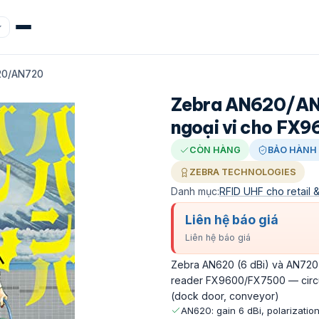
20/AN720
Zebra AN620/AN
ngoại vi cho FX
CÒN HÀNG
BẢO HÀNH 
ZEBRA TECHNOLOGIES
Danh mục:
RFID UHF cho retail 
Liên hệ báo giá
Liên hệ báo giá
Zebra AN620 (6 dBi) và AN720 (
reader FX9600/FX7500 — circul
(dock door, conveyor)
AN620: gain 6 dBi, polarizati