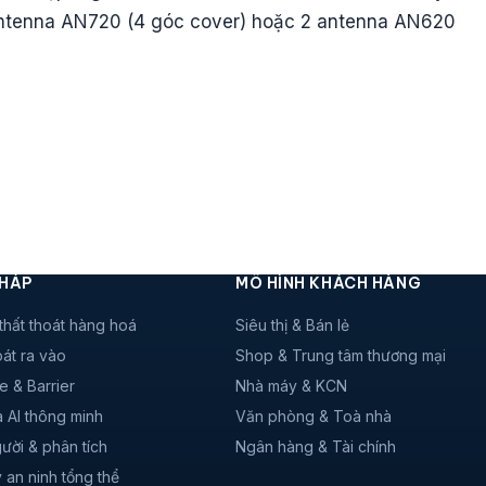
ntenna AN720 (4 góc cover) hoặc 2 antenna AN620
PHÁP
MÔ HÌNH KHÁCH HÀNG
thất thoát hàng hoá
Siêu thị & Bán lẻ
át ra vào
Shop & Trung tâm thương mại
e & Barrier
Nhà máy & KCN
 AI thông minh
Văn phòng & Toà nhà
ười & phân tích
Ngân hàng & Tài chính
 an ninh tổng thể