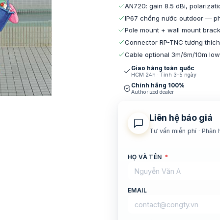
AN720: gain 8.5 dBi, polariza
IP67 chống nước outdoor — p
Pole mount + wall mount brack
Connector RP-TNC tương thíc
Cable optional 3m/6m/10m lo
Giao hàng toàn quốc
HCM 24h · Tỉnh 3-5 ngày
Chính hãng 100%
Authorized dealer
Liên hệ báo giá
Tư vấn miễn phí · Phản 
HỌ VÀ TÊN
*
EMAIL