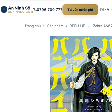
An Ninh Số
0796 700 777
Tư vấn miễn phí
🇻🇳
VI
ANNINHSO.COM
Trang chủ
›
Sản phẩm
›
RFID UHF
›
Zebra AN6