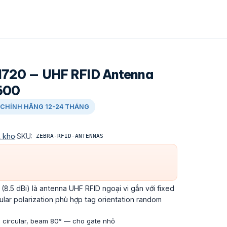
720 — UHF RFID Antenna
9600
CHÍNH HÃNG 12-24 THÁNG
& kho
·
SKU:
ZEBRA-RFID-ANTENNAS
8.5 dBi) là antenna UHF RFID ngoại vi gắn với fixed
ar polarization phù hợp tag orientation random
on circular, beam 80° — cho gate nhỏ