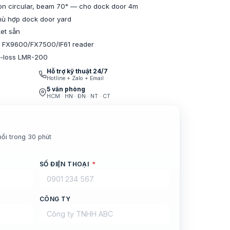
tion circular, beam 70° — cho dock door 4m
hù hợp dock door yard
et sẵn
h FX9600/FX7500/IF61 reader
w-loss LMR-200
Hỗ trợ kỹ thuật 24/7
Hotline + Zalo + Email
5 văn phòng
HCM · HN · ĐN · NT · CT
hồi trong 30 phút
SỐ ĐIỆN THOẠI
*
CÔNG TY