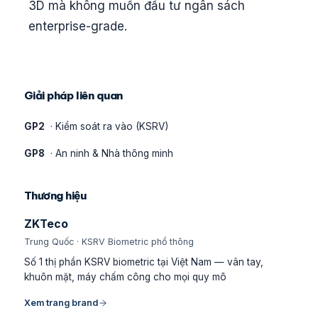
3D mà không muốn đầu tư ngân sách
enterprise-grade.
Giải pháp liên quan
GP2
· Kiểm soát ra vào (KSRV)
GP8
· An ninh & Nhà thông minh
Thương hiệu
ZKTeco
Trung Quốc · KSRV Biometric phổ thông
Số 1 thị phần KSRV biometric tại Việt Nam — vân tay,
khuôn mặt, máy chấm công cho mọi quy mô
Xem trang brand