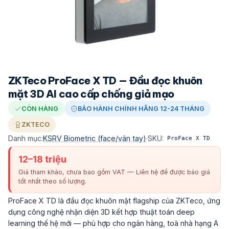
ZKTeco ProFace X TD — Đầu đọc khuôn
mặt 3D AI cao cấp chống giả mạo
CÒN HÀNG
BẢO HÀNH CHÍNH HÃNG 12-24 THÁNG
ZKTECO
Danh mục:
KSRV Biometric (face/vân tay)
·
SKU:
ProFace X TD
12–18 triệu
Giá tham khảo, chưa bao gồm VAT — Liên hệ để được báo giá
tốt nhất theo số lượng.
ProFace X TD là đầu đọc khuôn mặt flagship của ZKTeco, ứng
dụng công nghệ nhận diện 3D kết hợp thuật toán deep
learning thế hệ mới — phù hợp cho ngân hàng, toà nhà hạng A