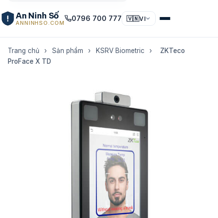
An Ninh Số
0796 700 777
🇻🇳
VI
ANNINHSO.COM
Trang chủ
›
Sản phẩm
›
KSRV Biometric
›
ZKTeco
ProFace X TD