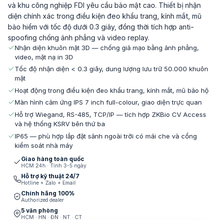
và khu công nghiệp FDI yêu cầu bảo mật cao. Thiết bị nhận
diện chính xác trong điều kiện đeo khẩu trang, kính mắt, mũ
bảo hiểm với tốc độ dưới 0.3 giây, đồng thời tích hợp anti-
spoofing chống ảnh phẳng và video replay.
Nhận diện khuôn mặt 3D — chống giả mạo bằng ảnh phẳng,
video, mặt nạ in 3D
Tốc độ nhận diện < 0.3 giây, dung lượng lưu trữ 50.000 khuôn
mặt
Hoạt động trong điều kiện đeo khẩu trang, kính mắt, mũ bảo hộ
Màn hình cảm ứng IPS 7 inch full-colour, giao diện trực quan
Hỗ trợ Wiegand, RS-485, TCP/IP — tích hợp ZKBio CV Access
và hệ thống KSRV bên thứ ba
IP65 — phù hợp lắp đặt sảnh ngoài trời có mái che và cổng
kiểm soát nhà máy
Giao hàng toàn quốc
HCM 24h · Tỉnh 3-5 ngày
Hỗ trợ kỹ thuật 24/7
Hotline + Zalo + Email
Chính hãng 100%
Authorized dealer
5 văn phòng
HCM · HN · ĐN · NT · CT