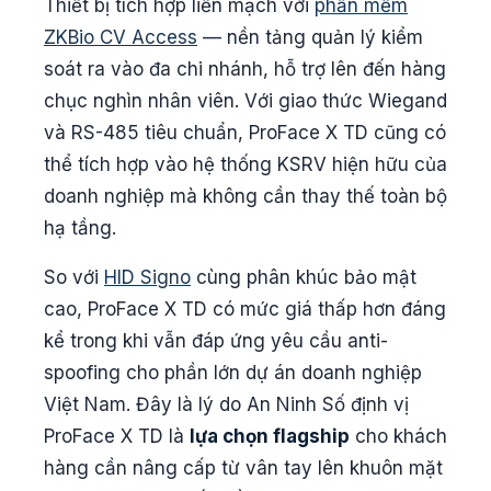
Thiết bị tích hợp liền mạch với
phần mềm
ZKBio CV Access
— nền tảng quản lý kiểm
soát ra vào đa chi nhánh, hỗ trợ lên đến hàng
chục nghìn nhân viên. Với giao thức Wiegand
và RS-485 tiêu chuẩn, ProFace X TD cũng có
thể tích hợp vào hệ thống KSRV hiện hữu của
doanh nghiệp mà không cần thay thế toàn bộ
hạ tầng.
So với
HID Signo
cùng phân khúc bảo mật
cao, ProFace X TD có mức giá thấp hơn đáng
kể trong khi vẫn đáp ứng yêu cầu anti-
spoofing cho phần lớn dự án doanh nghiệp
Việt Nam. Đây là lý do An Ninh Số định vị
ProFace X TD là
lựa chọn flagship
cho khách
hàng cần nâng cấp từ vân tay lên khuôn mặt