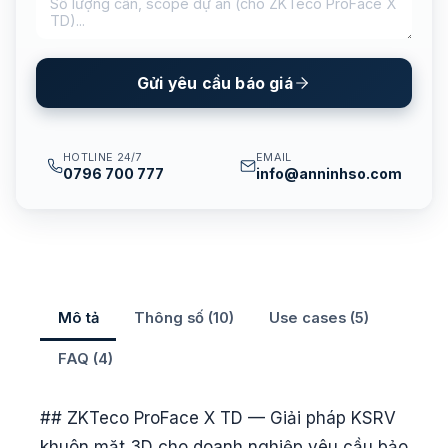
Gửi yêu cầu báo giá
HOTLINE 24/7
EMAIL
0796 700 777
info@anninhso.com
Mô tả
Thông số (10)
Use cases (5)
FAQ (4)
## ZKTeco ProFace X TD — Giải pháp KSRV
khuôn mặt 3D cho doanh nghiệp yêu cầu bảo