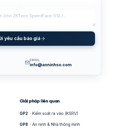
ửi yêu cầu báo giá
EMAIL
info@anninhso.com
Giải pháp liên quan
GP2
· Kiểm soát ra vào (KSRV)
GP8
· An ninh & Nhà thông minh