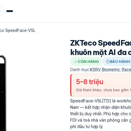
co SpeedFace-V5L
ZKTeco SpeedFa
khuôn mặt AI đa
CÒN HÀNG
BẢO HÀNH 
Danh mục:
KSRV Biometric (face
5–8 triệu
Giá tham khảo, chưa bao gồm V
SpeedFace-V5L[TD] là workhors
Nam — kết hợp nhận diện khuôn
thiết bị duy nhất. Phù hợp cho
FDI và toà nhà văn phòng cần g
phí đầu tư hợp lý.