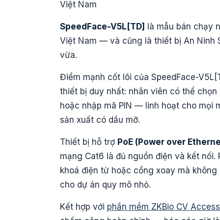
Việt Nam
SpeedFace-V5L[TD]
là mẫu bán chạy 
Việt Nam — và cũng là thiết bị An Ninh 
vừa.
Điểm mạnh cốt lõi của SpeedFace-V5L[
thiết bị duy nhất: nhân viên có thể chọ
hoặc nhập mã PIN — linh hoạt cho mọi 
sản xuất có dầu mỡ.
Thiết bị hỗ trợ
PoE (Power over Etherne
mạng Cat6 là đủ nguồn điện và kết nối. 
khoá điện từ hoặc cổng xoay mà không cầ
cho dự án quy mô nhỏ.
Kết hợp với
phần mềm ZKBio CV Access