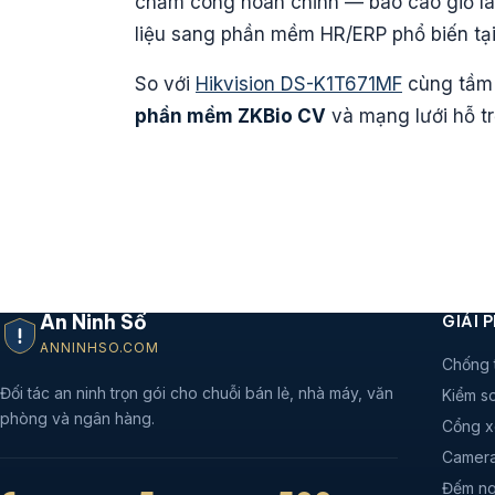
chấm công hoàn chỉnh — báo cáo giờ làm 
liệu sang phần mềm HR/ERP phổ biến tại
So với
Hikvision DS-K1T671MF
cùng tầm 
phần mềm ZKBio CV
và mạng lưới hỗ tr
An Ninh Số
GIẢI 
ANNINHSO.COM
Chống 
Đối tác an ninh trọn gói cho chuỗi bán lẻ, nhà máy, văn
Kiểm so
phòng và ngân hàng.
Cổng x
Camera
Đếm ng