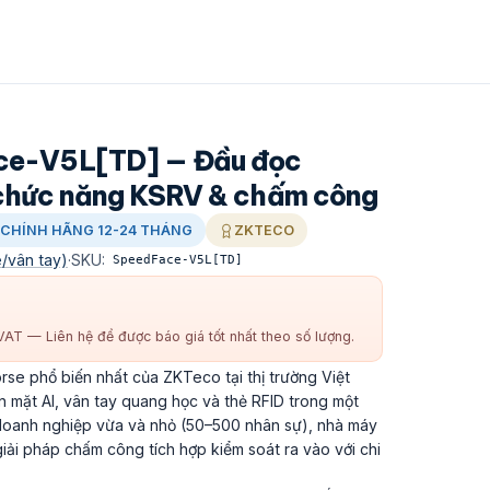
ce-V5L[TD] — Đầu đọc
 chức năng KSRV & chấm công
CHÍNH HÃNG 12-24 THÁNG
ZKTECO
/vân tay)
·
SKU:
SpeedFace-V5L[TD]
AT — Liên hệ để được báo giá tốt nhất theo số lượng.
e phổ biến nhất của ZKTeco tại thị trường Việt
 mặt AI, vân tay quang học và thẻ RFID trong một
 doanh nghiệp vừa và nhỏ (50–500 nhân sự), nhà máy
iải pháp chấm công tích hợp kiểm soát ra vào với chi