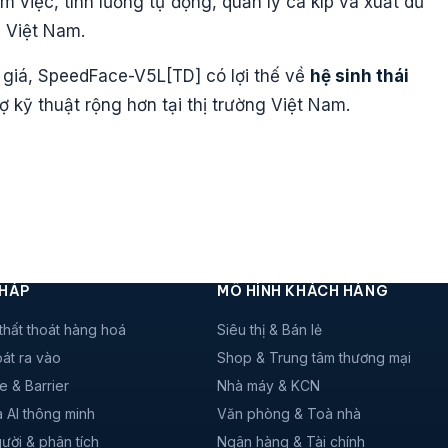
việc, tính lương tự động, quản lý ca kíp và xuất dữ
 Việt Nam.
giá, SpeedFace-V5L[TD] có lợi thế về
hệ sinh thái
ợ kỹ thuật rộng hơn tại thị trường Việt Nam.
PHÁP
MÔ HÌNH KHÁCH HÀNG
thất thoát hàng hoá
Siêu thị & Bán lẻ
át ra vào
Shop & Trung tâm thương mại
e & Barrier
Nhà máy & KCN
 AI thông minh
Văn phòng & Toà nhà
ười & phân tích
Ngân hàng & Tài chính