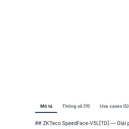
Mô tả
Thông số (11)
Use cases (5)
## ZKTeco SpeedFace-V5L[TD] — Giải p