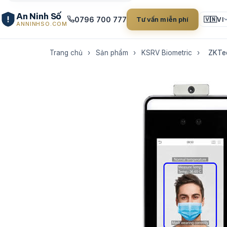
An Ninh Số
0796 700 777
Tư vấn miễn phí
🇻🇳
VI
ANNINHSO.COM
Trang chủ
›
Sản phẩm
›
KSRV Biometric
›
ZKTe