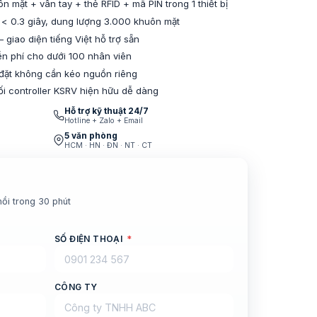
 mặt + vân tay + thẻ RFID + mã PIN trong 1 thiết bị
 < 0.3 giây, dung lượng 3.000 khuôn mặt
giao diện tiếng Việt hỗ trợ sẵn
n phí cho dưới 100 nhân viên
 đặt không cần kéo nguồn riêng
i controller KSRV hiện hữu dễ dàng
Hỗ trợ kỹ thuật 24/7
Hotline + Zalo + Email
5 văn phòng
HCM · HN · ĐN · NT · CT
hồi trong 30 phút
SỐ ĐIỆN THOẠI
*
CÔNG TY