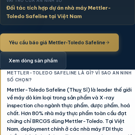
VAI TRÒ CỦA AN NINH SỐ
Đối tác tích hợp dự án nhà máy Mettler-
Toledo Safeline tại Việt Nam
Yêu cầu báo giá Mettler-Toledo Safeline
Xem dòng sản phẩm
METTLER-TOLEDO SAFELINE LÀ GÌ? VÌ SAO AN NINH
SỐ CHỌN?
Mettler-Toledo Safeline (Thuỵ Sĩ) là leader thế giới
về máy dò kim loại trong sản phẩm và X-ray
inspection cho ngành thực phẩm, dược phẩm, hoá
chất. Hơn 80% nhà máy thực phẩm toàn cầu đạt
chứng chỉ BRCGS dùng Mettler-Toledo. Tại Việt
Nam, deployment chính ở các nhà máy FDI thực