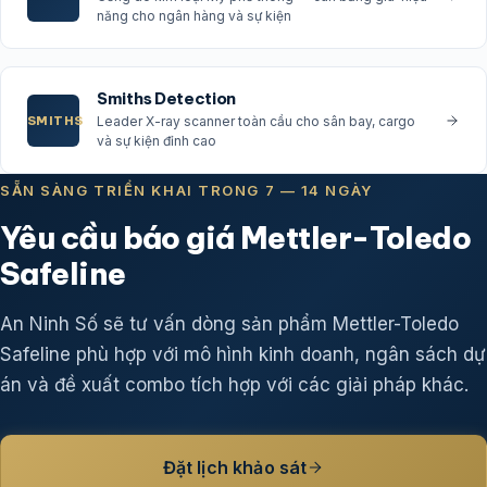
năng cho ngân hàng và sự kiện
Smiths Detection
SMITHS
Leader X-ray scanner toàn cầu cho sân bay, cargo
và sự kiện đỉnh cao
SẴN SÀNG TRIỂN KHAI TRONG 7 — 14 NGÀY
Yêu cầu báo giá Mettler-Toledo
Safeline
An Ninh Số sẽ tư vấn dòng sản phẩm Mettler-Toledo
Safeline phù hợp với mô hình kinh doanh, ngân sách dự
án và đề xuất combo tích hợp với các giải pháp khác.
Đặt lịch khảo sát