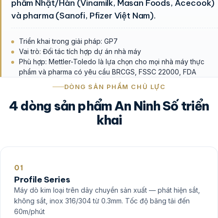
phẩm Nhật/Hàn (Vinamilk, Masan Foods, Acecook)
và pharma (Sanofi, Pfizer Việt Nam).
Triển khai trong giải pháp: GP7
Vai trò: Đối tác tích hợp dự án nhà máy
Phù hợp: Mettler-Toledo là lựa chọn cho mọi nhà máy thực
phẩm và pharma có yêu cầu BRCGS, FSSC 22000, FDA
DÒNG SẢN PHẨM CHỦ LỰC
4 dòng sản phẩm An Ninh Số triển
khai
01
Profile Series
Máy dò kim loại trên dây chuyền sản xuất — phát hiện sắt,
không sắt, inox 316/304 từ 0.3mm. Tốc độ băng tải đến
60m/phút