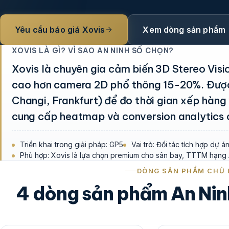
Yêu cầu báo giá Xovis
Xem dòng sản phẩm
XOVIS LÀ GÌ? VÌ SAO AN NINH SỐ CHỌN?
Xovis là chuyên gia cảm biến 3D Stereo Visi
cao hơn camera 2D phổ thông 15-20%. Được
Changi, Frankfurt) để đo thời gian xếp hàng 
cung cấp heatmap và conversion analytics ch
Triển khai trong giải pháp: GP5
Vai trò: Đối tác tích hợp dự 
Phù hợp: Xovis là lựa chọn premium cho sân bay, TTTM hạng 
DÒNG SẢN PHẨM CHỦ 
4 dòng sản phẩm An Ninh