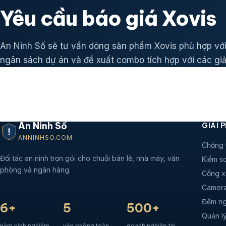
Yêu cầu báo giá Xovis
An Ninh Số sẽ tư vấn dòng sản phẩm Xovis phù hợp với
ngân sách dự án và đề xuất combo tích hợp với các giả
An Ninh Số
GIẢI 
ANNINHSO.COM
Chống 
Đối tác an ninh trọn gói cho chuỗi bán lẻ, nhà máy, văn
Kiểm so
phòng và ngân hàng.
Cổng x
Camera
Đếm ng
6+
5
500+
Quản lý
năm kinh nghiệm
văn phòng toàn
doanh nghiệp tin