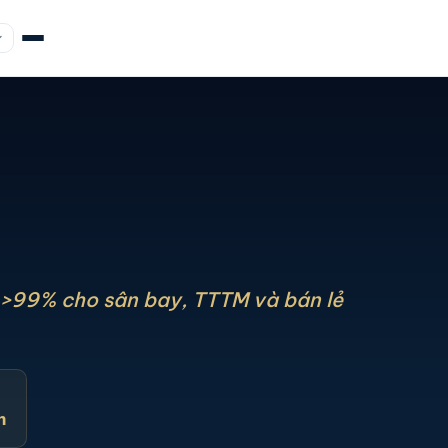
 >99% cho sân bay, TTTM và bán lẻ
m