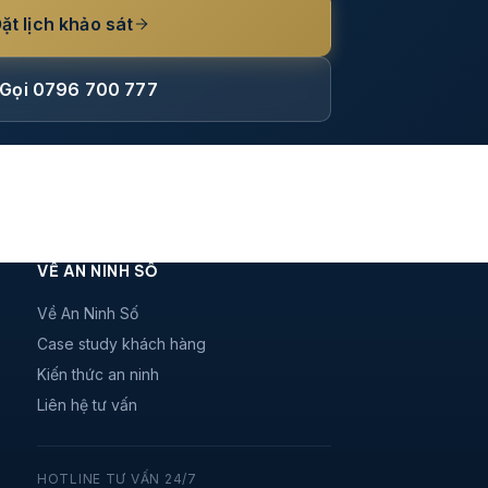
ặt lịch khảo sát
Gọi 0796 700 777
VỀ AN NINH SỐ
Về An Ninh Số
Case study khách hàng
Kiến thức an ninh
Liên hệ tư vấn
HOTLINE TƯ VẤN 24/7