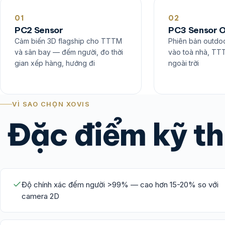
01
02
PC2 Sensor
PC3 Sensor 
Cảm biến 3D flagship cho TTTM
Phiên bản outdoo
và sân bay — đếm người, đo thời
vào toà nhà, TT
gian xếp hàng, hướng đi
ngoài trời
VÌ SAO CHỌN XOVIS
Đặc điểm kỹ th
Độ chính xác đếm người >99% — cao hơn 15-20% so với
camera 2D