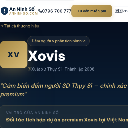
An Ninh Số
0796 700 777
Tư vấn miễn phí
🇻🇳
VI
ANNINHSO.COM
Tất cả thương hiệu
Đếm người & phân tích hành vi
Xovis
XV
Xuất xứ Thụy Sĩ · Thành lập 2008
"Cảm biến đếm người 3D Thụy Sĩ — chính xác
premium"
VAI TRÒ CỦA AN NINH SỐ
Đối tác tích hợp dự án premium Xovis tại Việt Na