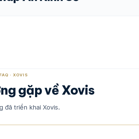
FAQ · XOVIS
ờng gặp về Xovis
 đã triển khai Xovis.