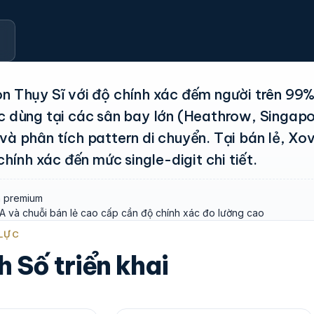
on Thụy Sĩ với độ chính xác đếm người trên 99
 dùng tại các sân bay lớn (Heathrow, Singap
và phân tích pattern di chuyển. Tại bán lẻ, Xov
ính xác đến mức single-digit chi tiết.
án premium
A và chuỗi bán lẻ cao cấp cần độ chính xác đo lường cao
LỰC
 Số triển khai