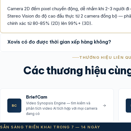
Camera 2D đếm pixel chuyển động, dễ nhầm khi 2-3 người đi c
Stereo Vision đo độ cao đầu thực từ 2 camera đồng bộ — phân
chính xác từ 80-85% (2D) lên 99%+ (3D).
Xovis có đo được thời gian xếp hàng không?
THƯƠNG HIỆU LIÊN Q
Các thương hiệu cùn
BriefCam
Video Synopsis Engine — tìm kiếm và
BC
phân tích video AI tích hợp với mọi camera
đang có
SẴN SÀNG TRIỂN KHAI TRONG 7 — 14 NGÀY