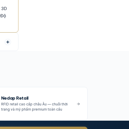
s 3D
 Độ
Nedap Retail
RFID retail cao cấp châu Âu — chuỗi thời
trang và mỹ phẩm premium toàn cầu