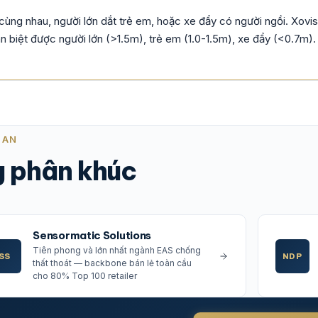
ùng nhau, người lớn dắt trẻ em, hoặc xe đẩy có người ngồi. Xovi
 biệt được người lớn (>1.5m), trẻ em (1.0-1.5m), xe đẩy (<0.7m).
UAN
g phân khúc
Sensormatic Solutions
Tiên phong và lớn nhất ngành EAS chống
SS
NDP
thất thoát — backbone bán lẻ toàn cầu
cho 80% Top 100 retailer