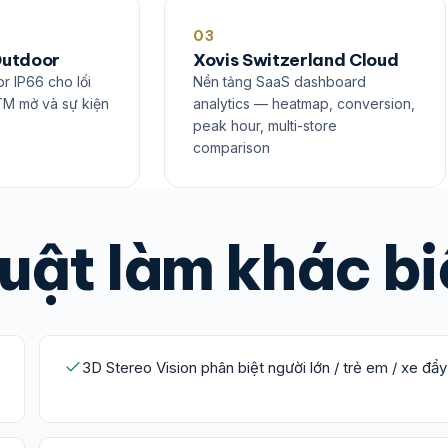
03
Outdoor
Xovis Switzerland Cloud
r IP66 cho lối
Nền tảng SaaS dashboard
TM mở và sự kiện
analytics — heatmap, conversion,
peak hour, multi-store
comparison
uật làm khác bi
3D Stereo Vision phân biệt người lớn / trẻ em / xe đẩy