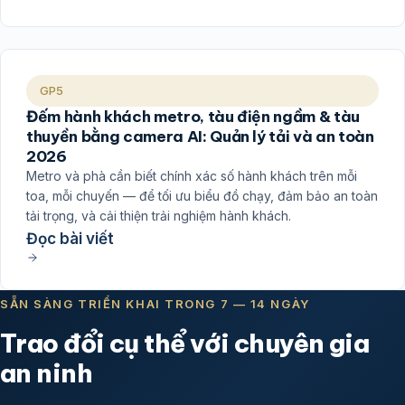
GP5
Đếm hành khách metro, tàu điện ngầm & tàu
thuyền bằng camera AI: Quản lý tải và an toàn
2026
Metro và phà cần biết chính xác số hành khách trên mỗi
toa, mỗi chuyến — để tối ưu biểu đồ chạy, đảm bảo an toàn
tải trọng, và cải thiện trải nghiệm hành khách.
Đọc bài viết
SẴN SÀNG TRIỂN KHAI TRONG 7 — 14 NGÀY
Trao đổi cụ thể với chuyên gia
an ninh