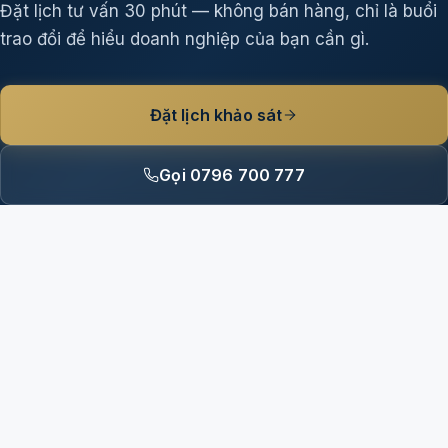
Đặt lịch tư vấn 30 phút — không bán hàng, chỉ là buổi
trao đổi để hiểu doanh nghiệp của bạn cần gì.
Đặt lịch khảo sát
Gọi 0796 700 777