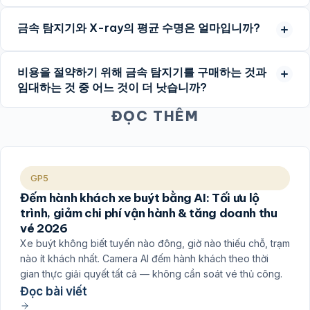
금속 탐지기와 X-ray의 평균 수명은 얼마입니까?
비용을 절약하기 위해 금속 탐지기를 구매하는 것과
임대하는 것 중 어느 것이 더 낫습니까?
ĐỌC THÊM
GP5
Đếm hành khách xe buýt bằng AI: Tối ưu lộ
trình, giảm chi phí vận hành & tăng doanh thu
vé 2026
Xe buýt không biết tuyến nào đông, giờ nào thiếu chỗ, trạm
nào ít khách nhất. Camera AI đếm hành khách theo thời
gian thực giải quyết tất cả — không cần soát vé thủ công.
Đọc bài viết