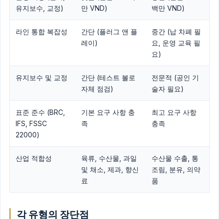
유지보수, 교정)
만 VND)
백만 VND)
라인 통합 복잡성
간단 (플러그 앤 플
중간 (납 차폐 필
레이)
요, 운영 교육 필
요)
유지보수 및 교정
간단 (테스트 볼로
전문적 (공인 기
자체 점검)
술자 필요)
표준 준수 (BRC,
기본 요구 사항 충
최고 요구 사항
IFS, FSSC
족
충족
22000)
산업 적합성
육류, 수산물, 과일
수산물 수출, 통
및 채소, 제과, 향신
조림, 분유, 의약
료
품
각 유형의 장단점