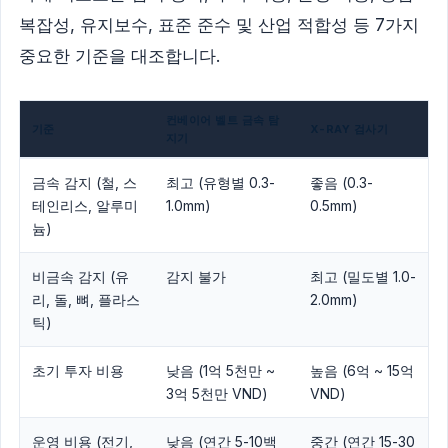
복잡성, 유지보수, 표준 준수 및 산업 적합성 등 7가지
중요한 기준을 대조합니다.
컨베이어 벨트 금속 탐
기준
X-RAY 검사기
지기
금속 감지 (철, 스
최고 (유형별 0.3-
좋음 (0.3-
테인리스, 알루미
1.0mm)
0.5mm)
늄)
비금속 감지 (유
감지 불가
최고 (밀도별 1.0-
리, 돌, 뼈, 플라스
2.0mm)
틱)
초기 투자 비용
낮음 (1억 5천만 ~
높음 (6억 ~ 15억
3억 5천만 VND)
VND)
운영 비용 (전기,
낮음 (연간 5-10백
중간 (연간 15-30