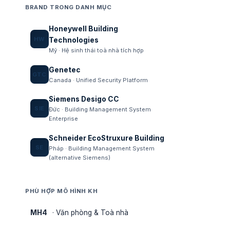
BRAND TRONG DANH MỤC
Honeywell Building
HW
Technologies
Mỹ · Hệ sinh thái toà nhà tích hợp
Genetec
GTC
Canada · Unified Security Platform
Siemens Desigo CC
SIE
Đức · Building Management System
Enterprise
Schneider EcoStruxure Building
SE
Pháp · Building Management System
(alternative Siemens)
PHÙ HỢP MÔ HÌNH KH
MH4
· Văn phòng & Toà nhà