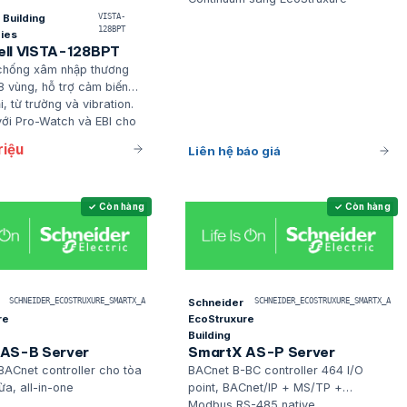
Building
VISTA-
128BPT
ies
ll VISTA-128BPT
chống xâm nhập thương
8 vùng, hỗ trợ cảm biến
, từ trường và vibration.
với Pro-Watch và EBI cho
p trung, đáp ứng tiêu
riệu
Liên hệ báo giá
cho tòa nhà thương mại
ghiệp.
✓ Còn hàng
✓ Còn hàng
SCHNEIDER_ECOSTRUXURE_SMARTX_A
Schneider
SCHNEIDER_ECOSTRUXURE_SMARTX_A
re
EcoStruxure
Building
AS-B Server
SmartX AS-P Server
ACnet controller cho tòa
BACnet B-BC controller 464 I/O
a, all-in-one
point, BACnet/IP + MS/TP +
Modbus RS-485 native