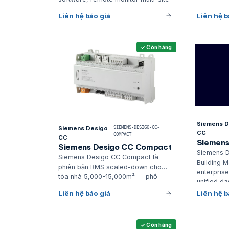
Liên hệ báo giá
Liên hệ b
✓ Còn hàng
Siemens D
Siemens Desigo
SIEMENS-DESIGO-CC-
CC
COMPACT
CC
Siemens
Siemens Desigo CC Compact
Siemens D
Siemens Desigo CC Compact là
Building 
phiên bản BMS scaled-down cho
enterpris
tòa nhà 5,000-15,000m² — phổ
unified d
biến cho văn phòng vừa, khách sạn
Fire dete
Liên hệ báo giá
Liên hệ b
boutique, showroom lớn
Power mon
Elevator t
✓ Còn hàng