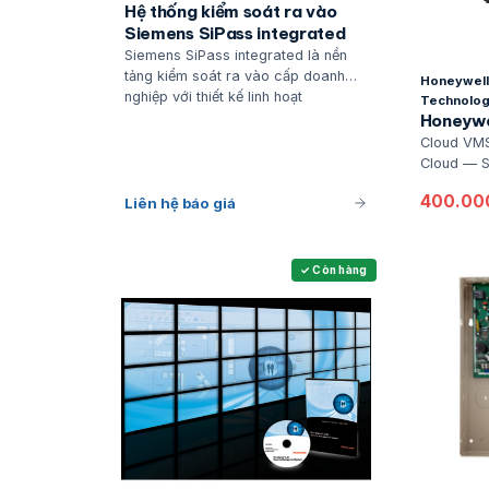
Hệ thống kiểm soát ra vào
Siemens SiPass integrated
Siemens SiPass integrated là nền
tảng kiểm soát ra vào cấp doanh
Honeywell 
nghiệp với thiết kế linh hoạt
Technolog
Honeywe
Cloud VM
Cloud — Sa
chain + S
400.00
Liên hệ báo giá
ACS + Vist
nhánh 1h.
✓ Còn hàng