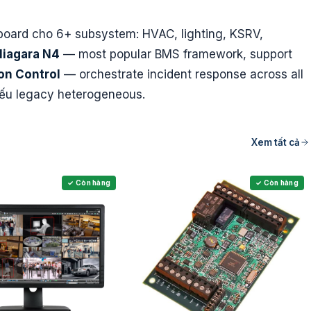
board cho 6+ subsystem: HVAC, lighting, KSRV,
Niagara N4
— most popular BMS framework, support
on Control
— orchestrate incident response across all
nếu legacy heterogeneous.
Xem tất cả
✓ Còn hàng
✓ Còn hàng