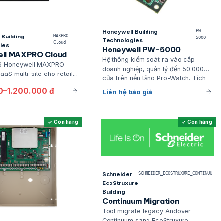
Honeywell Building
PW-
Building
MAXPRO
5000
Technologies
Cloud
ies
Honeywell PW-5000
ll MAXPRO Cloud
Hệ thống kiểm soát ra vào cấp
S Honeywell MAXPRO
doanh nghiệp, quản lý đến 50.000
aS multi-site cho retail
cửa trên nền tảng Pro-Watch. Tích
ME, native với Pro-Watch
hợp liền mạch với báo động cháy,
0–1.200.000 đ
Liên hệ báo giá
a alarm, deploy 1 chi
HVAC và camera, đáp ứng tiêu
chuẩn UL/FM cho các tòa nhà hạng
A, campus công nghiệp và bệnh
✓ Còn hàng
✓ Còn hàng
viện.
Schneider
SCHNEIDER_ECOSTRUXURE_CONTINUU
EcoStruxure
Building
Continuum Migration
Tool migrate legacy Andover
Continuum sang EcoStruxure