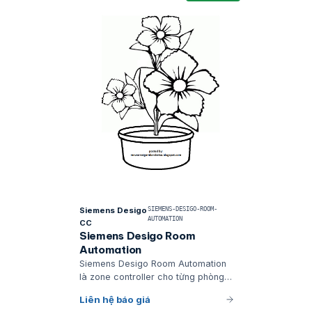
Siemens Desigo
SIEMENS-DESIGO-ROOM-
AUTOMATION
CC
Siemens Desigo Room
Automation
Siemens Desigo Room Automation
là zone controller cho từng phòng
(văn phòng, phòng họp, phòng
Liên hệ báo giá
khách sạn) — tích hợp HVAC +