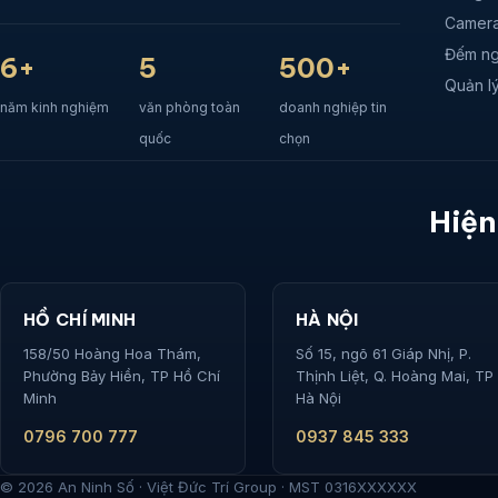
Camera
Đếm ng
6+
5
500+
Quản lý
năm kinh nghiệm
văn phòng toàn
doanh nghiệp tin
quốc
chọn
Hiện
HỒ CHÍ MINH
HÀ NỘI
158/50 Hoàng Hoa Thám,
Số 15, ngõ 61 Giáp Nhị, P.
Phường Bảy Hiền, TP Hồ Chí
Thịnh Liệt, Q. Hoàng Mai, TP
Minh
Hà Nội
0796 700 777
0937 845 333
© 2026 An Ninh Số · Việt Đức Trí Group · MST 0316XXXXXX