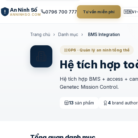
An Ninh Số
0796 700 777
Tư vấn miễn phí
🇻🇳
VI
ANNINHSO.COM
Trang chủ
›
Danh mục
›
BMS Integration
GP6 · Quản lý an ninh tổng thể
Hệ tích hợp to
Hệ tích hợp BMS + access + cam
Genetec Mission Control.
13
sản phẩm
4
brand author
Tổng quan danh mục