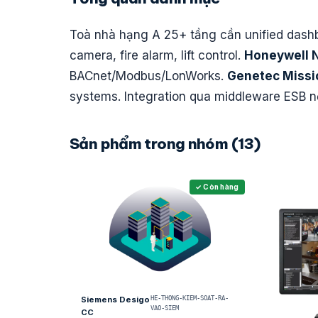
Toà nhà hạng A 25+ tầng cần unified dash
camera, fire alarm, lift control.
Honeywell 
BACnet/Modbus/LonWorks.
Genetec Missi
systems. Integration qua middleware ESB 
Sản phẩm trong nhóm (13)
✓ Còn hàng
Siemens Desigo
HE-THONG-KIEM-SOAT-RA-
VAO-SIEM
CC