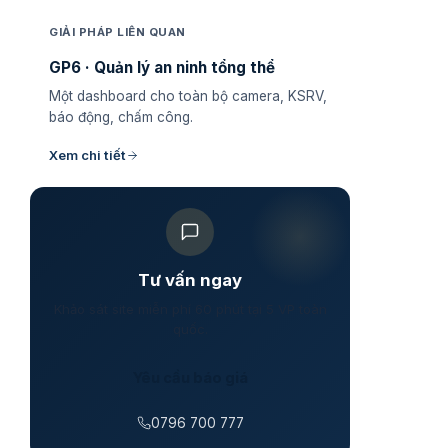
GIẢI PHÁP LIÊN QUAN
GP6 · Quản lý an ninh tổng thể
Một dashboard cho toàn bộ camera, KSRV,
báo động, chấm công.
Xem chi tiết
Tư vấn ngay
Khảo sát site miễn phí 60 phút tại 5 VP toàn
quốc.
Yêu cầu báo giá
0796 700 777