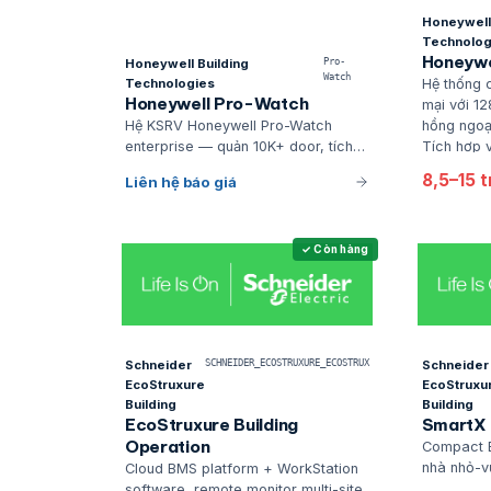
Honeywell 
Technolog
Honeywe
Honeywell Building
Pro-
Watch
Hệ thống 
Technologies
Honeywell Pro-Watch
mại với 12
hồng ngoại
Hệ KSRV Honeywell Pro-Watch
Tích hợp 
enterprise — quản 10K+ door, tích
quản lý tậ
hợp BMS Niagara + video MAXPRO,
8,5–15 t
Liên hệ báo giá
chuẩn UL 
dùng cho toà nhà hạng A và critical
và công n
infrastructure.
✓ Còn hàng
Schneider
SCHNEIDER_ECOSTRUXURE_ECOSTRUX
Schneider
EcoStruxure
EcoStruxu
Building
Building
EcoStruxure Building
SmartX 
Operation
Compact B
nhà nhỏ-vừ
Cloud BMS platform + WorkStation
software, remote monitor multi-site