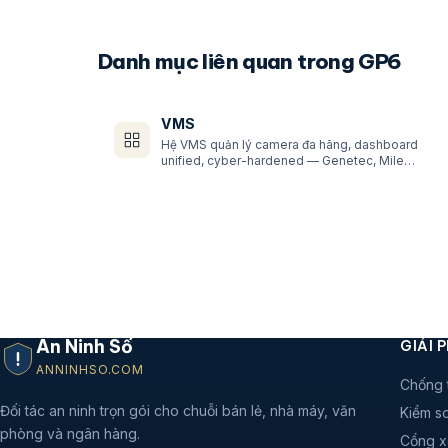
lighting + blinds + presence
detection trên 1 controller
Danh mục liên quan trong GP6
VMS
Hệ VMS quản lý camera đa hãng, dashboard
unified, cyber-hardened — Genetec, Mile…
An Ninh Số
GIẢI 
ANNINHSO.COM
Chống 
Đối tác an ninh trọn gói cho chuỗi bán lẻ, nhà máy, văn
Kiểm so
phòng và ngân hàng.
Cổng x