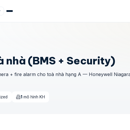
à nhà (BMS + Security)
era + fire alarm cho toà nhà hạng A — Honeywell Niagara
ized
1
mô hình KH