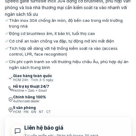
Speed gate turnstile inox 304 động cơ brushless, phù hợp văn
phòng và toà nhà thương mại cần kiểm soát ra vào nhanh với
ngân sách tối ưu
Thân inox 304 chống ăn mòn, độ bền cao trong môi trường
trong nhà
Động cơ brushless êm, ít bảo trì, tuổi thọ cao
Cơ chế an toàn chống va đập, tự động mở khi mất điện
Tích hợp dễ dàng với hệ thống kiểm soát ra vào (access
control, LPR, face recognition)
Chi phí cạnh tranh so với thương hiệu châu Âu, phù hợp dự án
ngân sách trung bình
Giao hàng toàn quốc
HCM 24h · Tỉnh 3-5 ngày
Hỗ trợ kỹ thuật 24/7
Hotline + Zalo + Email
Chính hãng 100%
Authorized dealer
5 văn phòng
HCM · HN · ĐN · NT · CT
Liên hệ báo giá
Tư vấn miễn phí · Phản hồi trong 30 phút