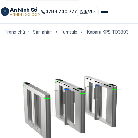
An Ninh Số
0796 700 777
🇻🇳
VI
ANNINHSO.COM
Trang chủ
›
Sản phẩm
›
Turnstile
›
Kapaisi KPS-TD3803