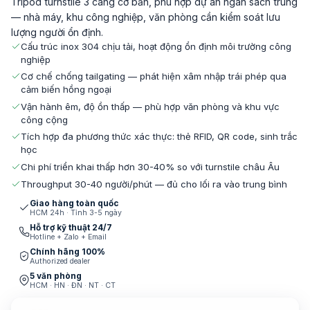
Tripod turnstile 3 càng cơ bản, phù hợp dự án ngân sách trung
— nhà máy, khu công nghiệp, văn phòng cần kiểm soát lưu
lượng người ổn định.
Cấu trúc inox 304 chịu tải, hoạt động ổn định môi trường công
nghiệp
Cơ chế chống tailgating — phát hiện xâm nhập trái phép qua
cảm biến hồng ngoại
Vận hành êm, độ ồn thấp — phù hợp văn phòng và khu vực
công cộng
Tích hợp đa phương thức xác thực: thẻ RFID, QR code, sinh trắc
học
Chi phí triển khai thấp hơn 30-40% so với turnstile châu Âu
Throughput 30-40 người/phút — đủ cho lối ra vào trung bình
Giao hàng toàn quốc
HCM 24h · Tỉnh 3-5 ngày
Hỗ trợ kỹ thuật 24/7
Hotline + Zalo + Email
Chính hãng 100%
Authorized dealer
5 văn phòng
HCM · HN · ĐN · NT · CT