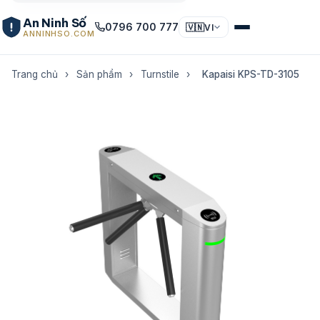
An Ninh Số
0796 700 777
🇻🇳
VI
ANNINHSO.COM
Trang chủ
›
Sản phẩm
›
Turnstile
›
Kapaisi KPS-TD-3105