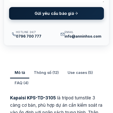
Gửi yêu cầu báo giá
HOTLINE 24/7
EMAIL
0796 700 777
info@anninhso.com
Mô tả
Thông số (12)
Use cases (5)
FAQ (4)
Kapaisi KPS-TD-3105
là tripod turnstile 3
càng cơ bản, phù hợp dự án cần kiểm soát ra
vào ổn định với ngân sách trung bình. Thân