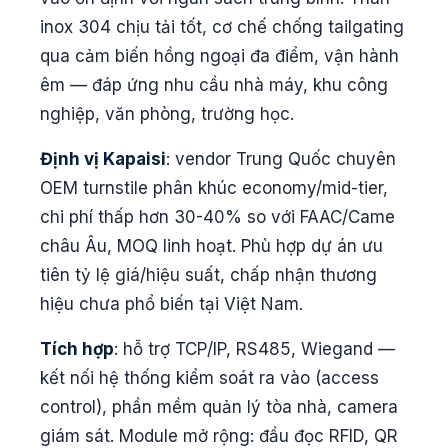
inox 304 chịu tải tốt, cơ chế chống tailgating
qua cảm biến hồng ngoại đa điểm, vận hành
êm — đáp ứng nhu cầu nhà máy, khu công
nghiệp, văn phòng, trường học.
Định vị Kapaisi
: vendor Trung Quốc chuyên
OEM turnstile phân khúc economy/mid-tier,
chi phí thấp hơn 30-40% so với FAAC/Came
châu Âu, MOQ linh hoạt. Phù hợp dự án ưu
tiên tỷ lệ giá/hiệu suất, chấp nhận thương
hiệu chưa phổ biến tại Việt Nam.
Tích hợp
: hỗ trợ TCP/IP, RS485, Wiegand —
kết nối hệ thống kiểm soát ra vào (access
control), phần mềm quản lý tòa nhà, camera
giám sát. Module mở rộng: đầu đọc RFID, QR