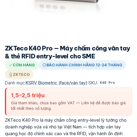
ZKTeco K40 Pro — Máy chấm công vân tay
& thẻ RFID entry-level cho SME
CÒN HÀNG
BẢO HÀNH CHÍNH HÃNG 12-24 THÁNG
ZKTECO
Danh mục:
KSRV Biometric (face/vân tay)
·
SKU:
K40 Pro
1,5–2,5 triệu
Giá tham khảo, chưa bao gồm VAT — Liên hệ để được báo giá
tốt nhất theo số lượng.
ZKTeco K40 Pro là máy chấm công entry-level lý tưởng cho
doanh nghiệp vừa và nhỏ tại Việt Nam — tích hợp vân tay
quang học độ chính xác cao và thẻ RFID, vận hành ổn định