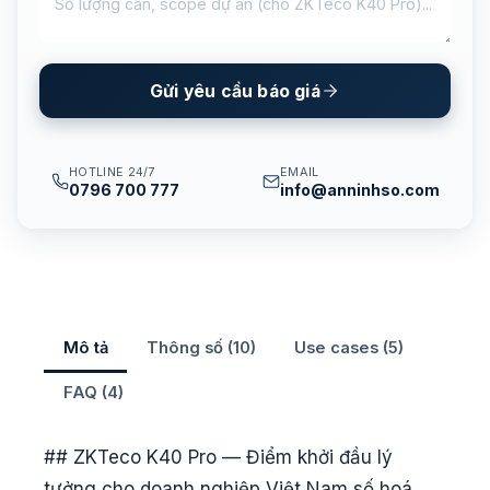
Gửi yêu cầu báo giá
HOTLINE 24/7
EMAIL
0796 700 777
info@anninhso.com
Mô tả
Thông số (10)
Use cases (5)
FAQ (4)
## ZKTeco K40 Pro — Điểm khởi đầu lý
tưởng cho doanh nghiệp Việt Nam số hoá