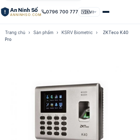
An Ninh Số
0796 700 777
🇻🇳
VI
ANNINHSO.COM
Trang chủ
›
Sản phẩm
›
KSRV Biometric
›
ZKTeco K40
Pro