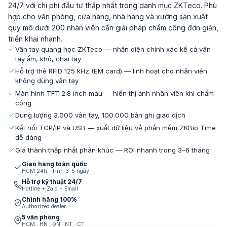
24/7 với chi phí đầu tư thấp nhất trong danh mục ZKTeco. Phù
hợp cho văn phòng, cửa hàng, nhà hàng và xưởng sản xuất
quy mô dưới 200 nhân viên cần giải pháp chấm công đơn giản,
triển khai nhanh.
Vân tay quang học ZKTeco — nhận diện chính xác kể cả vân
tay ẩm, khô, chai tay
Hỗ trợ thẻ RFID 125 kHz (EM card) — linh hoạt cho nhân viên
không dùng vân tay
Màn hình TFT 2.8 inch màu — hiển thị ảnh nhân viên khi chấm
công
Dung lượng 3.000 vân tay, 100.000 bản ghi giao dịch
Kết nối TCP/IP và USB — xuất dữ liệu về phần mềm ZKBio Time
dễ dàng
Giá thành thấp nhất phân khúc — ROI nhanh trong 3–6 tháng
Giao hàng toàn quốc
HCM 24h · Tỉnh 3-5 ngày
Hỗ trợ kỹ thuật 24/7
Hotline + Zalo + Email
Chính hãng 100%
Authorized dealer
5 văn phòng
HCM · HN · ĐN · NT · CT