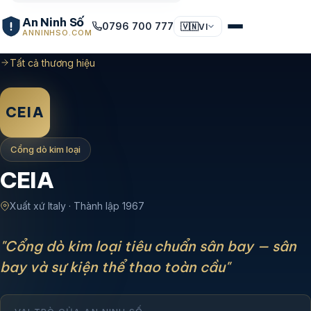
An Ninh Số
0796 700 777
🇻🇳
VI
ANNINHSO.COM
Tất cả thương hiệu
CEIA
Cổng dò kim loại
CEIA
Xuất xứ Italy · Thành lập 1967
"Cổng dò kim loại tiêu chuẩn sân bay — sân
bay và sự kiện thể thao toàn cầu"