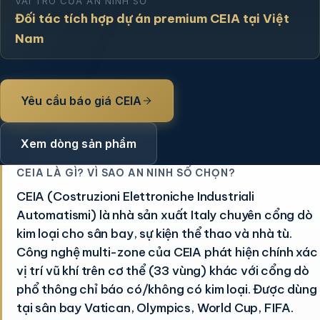
VAI TRÒ CỦA AN NINH SỐ
Đối tác tích hợp dự án premium CEIA tại Việt
Nam
Yêu cầu báo giá CEIA
Xem dòng sản phẩm
CEIA LÀ GÌ? VÌ SAO AN NINH SỐ CHỌN?
CEIA (Costruzioni Elettroniche Industriali
Automatismi) là nhà sản xuất Italy chuyên cổng dò
kim loại cho sân bay, sự kiện thể thao và nhà tù.
Công nghệ multi-zone của CEIA phát hiện chính xác
vị trí vũ khí trên cơ thể (33 vùng) khác với cổng dò
phổ thông chỉ báo có/không có kim loại. Được dùng
tại sân bay Vatican, Olympics, World Cup, FIFA.