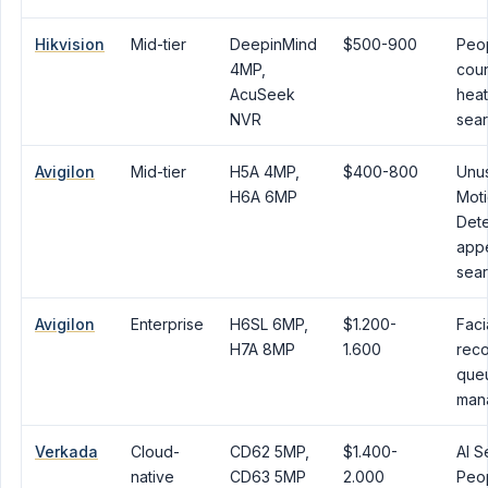
Hikvision
Mid-tier
DeepinMind
$500-900
Peo
4MP,
coun
AcuSeek
hea
NVR
sea
Avigilon
Mid-tier
H5A 4MP,
$400-800
Unu
H6A 6MP
Mot
Dete
app
sea
Avigilon
Enterprise
H6SL 6MP,
$1.200-
Faci
H7A 8MP
1.600
reco
que
man
Verkada
Cloud-
CD62 5MP,
$1.400-
AI S
native
CD63 5MP
2.000
Peo