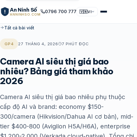
An Ninh Số
0796 700 777
🇻🇳
VI
ANNINHSO.COM
Tất cả bài viết
GP4
27 THÁNG 4, 2026
7 PHÚT ĐỌC
Camera AI siêu thị giá bao
nhiêu? Bảng giá tham khảo
2026
Camera AI siêu thị giá bao nhiêu phụ thuộc
cấp độ AI và brand: economy $150-
300/camera (Hikvision/Dahua AI cơ bản), mid-
tier $400-800 (Avigilon H5A/H6A), enterprise
$1.200-2.000 (Verkada cloud-native). Tổng chi