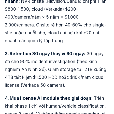
nhánh:
NVR onsite (Hikvision/Dahua) chi phí 1 lần
$800-1.500, cloud (Verkada) $200-
400/camera/năm × 5 năm = $1.000-
2.000/camera. Onsite rẻ hơn 40-60% cho single-
site hoặc chuỗi nhỏ, cloud chỉ hợp khi ≥20 chi
nhánh cần quản lý tập trung.
3. Retention 30 ngày thay vì 90 ngày:
30 ngày
đủ cho 90% incident investigation (theo kinh
nghiệm An Ninh Số). Giảm storage từ 12TB xuống
4TB tiết kiệm $1.500 HDD hoặc $10K/năm cloud
license (Verkada 50 camera).
4. Mua license AI module theo giai đoạn:
Triển
khai phase 1 chỉ với human/vehicle classification,
phase 2 sau 6-12 tháng thêm people counting và