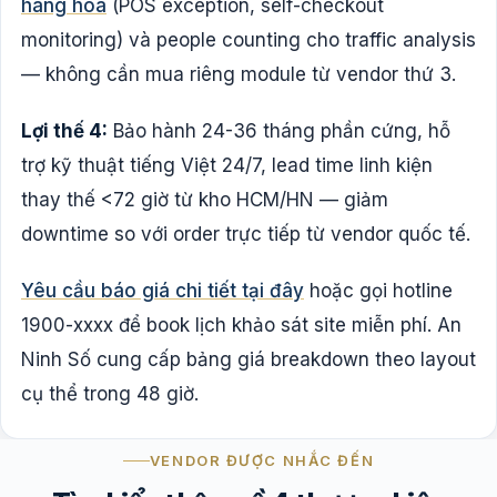
hàng hoá
(POS exception, self-checkout
monitoring) và people counting cho traffic analysis
— không cần mua riêng module từ vendor thứ 3.
Lợi thế 4:
Bảo hành 24-36 tháng phần cứng, hỗ
trợ kỹ thuật tiếng Việt 24/7, lead time linh kiện
thay thế <72 giờ từ kho HCM/HN — giảm
downtime so với order trực tiếp từ vendor quốc tế.
Yêu cầu báo giá chi tiết tại đây
hoặc gọi hotline
1900-xxxx để book lịch khảo sát site miễn phí. An
Ninh Số cung cấp bảng giá breakdown theo layout
cụ thể trong 48 giờ.
VENDOR ĐƯỢC NHẮC ĐẾN