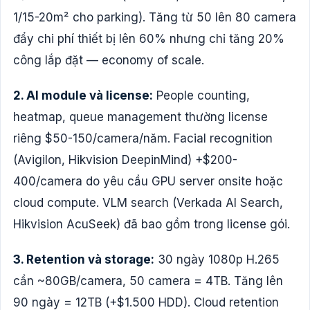
1/15-20m² cho parking). Tăng từ 50 lên 80 camera
đẩy chi phí thiết bị lên 60% nhưng chỉ tăng 20%
công lắp đặt — economy of scale.
2. AI module và license:
People counting,
heatmap, queue management thường license
riêng $50-150/camera/năm. Facial recognition
(Avigilon, Hikvision DeepinMind) +$200-
400/camera do yêu cầu GPU server onsite hoặc
cloud compute. VLM search (Verkada AI Search,
Hikvision AcuSeek) đã bao gồm trong license gói.
3. Retention và storage:
30 ngày 1080p H.265
cần ~80GB/camera, 50 camera = 4TB. Tăng lên
90 ngày = 12TB (+$1.500 HDD). Cloud retention