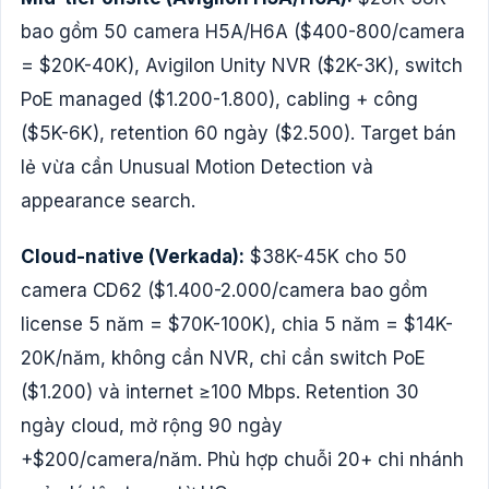
bao gồm 50 camera H5A/H6A ($400-800/camera
= $20K-40K), Avigilon Unity NVR ($2K-3K), switch
PoE managed ($1.200-1.800), cabling + công
($5K-6K), retention 60 ngày ($2.500). Target bán
lẻ vừa cần Unusual Motion Detection và
appearance search.
Cloud-native (Verkada):
$38K-45K cho 50
camera CD62 ($1.400-2.000/camera bao gồm
license 5 năm = $70K-100K), chia 5 năm = $14K-
20K/năm, không cần NVR, chỉ cần switch PoE
($1.200) và internet ≥100 Mbps. Retention 30
ngày cloud, mở rộng 90 ngày
+$200/camera/năm. Phù hợp chuỗi 20+ chi nhánh