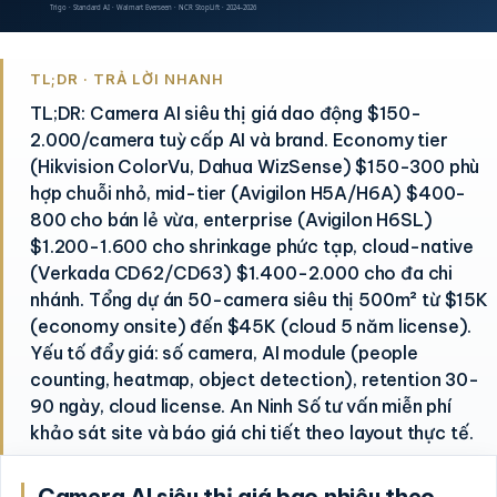
TL;DR · TRẢ LỜI NHANH
TL;DR: Camera AI siêu thị giá dao động $150-
2.000/camera tuỳ cấp AI và brand. Economy tier
(Hikvision ColorVu, Dahua WizSense) $150-300 phù
hợp chuỗi nhỏ, mid-tier (Avigilon H5A/H6A) $400-
800 cho bán lẻ vừa, enterprise (Avigilon H6SL)
$1.200-1.600 cho shrinkage phức tạp, cloud-native
(Verkada CD62/CD63) $1.400-2.000 cho đa chi
nhánh. Tổng dự án 50-camera siêu thị 500m² từ $15K
(economy onsite) đến $45K (cloud 5 năm license).
Yếu tố đẩy giá: số camera, AI module (people
counting, heatmap, object detection), retention 30-
90 ngày, cloud license. An Ninh Số tư vấn miễn phí
khảo sát site và báo giá chi tiết theo layout thực tế.
Camera AI siêu thị giá bao nhiêu theo