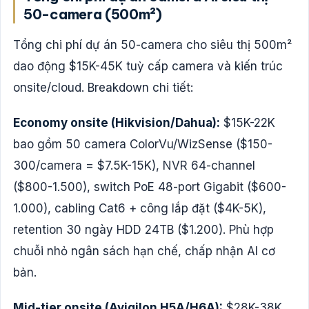
50-camera (500m²)
Tổng chi phí dự án 50-camera cho siêu thị 500m²
dao động $15K-45K tuỳ cấp camera và kiến trúc
onsite/cloud. Breakdown chi tiết:
Economy onsite (Hikvision/Dahua):
$15K-22K
bao gồm 50 camera ColorVu/WizSense ($150-
300/camera = $7.5K-15K), NVR 64-channel
($800-1.500), switch PoE 48-port Gigabit ($600-
1.000), cabling Cat6 + công lắp đặt ($4K-5K),
retention 30 ngày HDD 24TB ($1.200). Phù hợp
chuỗi nhỏ ngân sách hạn chế, chấp nhận AI cơ
bản.
Mid-tier onsite (Avigilon H5A/H6A):
$28K-38K