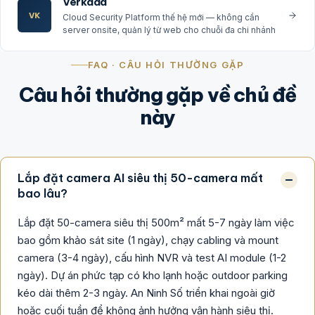
Verkada
VK
Cloud Security Platform thế hệ mới — không cần
server onsite, quản lý từ web cho chuỗi đa chi nhánh
FAQ · CÂU HỎI THƯỜNG GẶP
Câu hỏi thường gặp về chủ đề
này
Lắp đặt camera AI siêu thị 50-camera mất
bao lâu?
Lắp đặt 50-camera siêu thị 500m² mất 5-7 ngày làm việc
bao gồm khảo sát site (1 ngày), chạy cabling và mount
camera (3-4 ngày), cấu hình NVR và test AI module (1-2
ngày). Dự án phức tạp có kho lạnh hoặc outdoor parking
kéo dài thêm 2-3 ngày. An Ninh Số triển khai ngoài giờ
hoặc cuối tuần để không ảnh hưởng vận hành siêu thị.