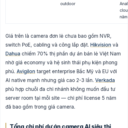
outdoor
Anal
clou
năm
Giá trên là camera đơn lẻ chưa bao gồm NVR,
switch PoE, cabling và công lắp đặt.
Hikvision
và
Dahua
chiếm 70% thị phần dự án bán lẻ Việt Nam
nhờ giá economy và hệ sinh thái phụ kiện phong
phú.
Avigilon
target enterprise Bắc Mỹ và EU với
AI native mạnh nhưng giá cao 2-3 lần.
Verkada
phù hợp chuỗi đa chi nhánh không muốn đầu tư
server room tại mỗi site — chi phí license 5 năm
đã bao gồm trong giá camera.
Tổng chi phí dự án camera AI siêu thị