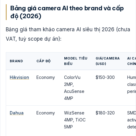
Bảng giá camera AI theo brand và cấp
độ (2026)
Bảng giá tham khảo camera AI siêu thị 2026 (chưa
VAT, tuỳ scope dự án):
MODEL TIÊU
GIÁ/CAMERA
AI C
BRAND
CẤP ĐỘ
BIỂU
(USD)
CHÍ
Hikvision
Economy
ColorVu
$150-300
Hum
2MP,
clas
AcuSense
peri
4MP
Dahua
Economy
WizSense
$180-320
SMD
4MP, TiOC
acti
5MP
det