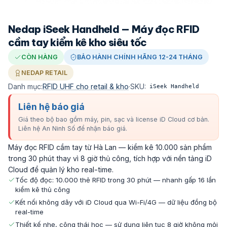
Nedap iSeek Handheld — Máy đọc RFID
cầm tay kiểm kê kho siêu tốc
CÒN HÀNG
BẢO HÀNH CHÍNH HÃNG 12-24 THÁNG
NEDAP RETAIL
Danh mục:
RFID UHF cho retail & kho
·
SKU:
iSeek Handheld
Liên hệ báo giá
Giá theo bộ bao gồm máy, pin, sạc và license iD Cloud cơ bản.
Liên hệ An Ninh Số để nhận báo giá.
Máy đọc RFID cầm tay từ Hà Lan — kiểm kê 10.000 sản phẩm
trong 30 phút thay vì 8 giờ thủ công, tích hợp với nền tảng iD
Cloud để quản lý kho real-time.
Tốc độ đọc: 10.000 thẻ RFID trong 30 phút — nhanh gấp 16 lần
kiểm kê thủ công
Kết nối không dây với iD Cloud qua Wi-Fi/4G — dữ liệu đồng bộ
real-time
Thiết kế nhẹ, công thái học — sử dụng liên tục 8 giờ không mỏi