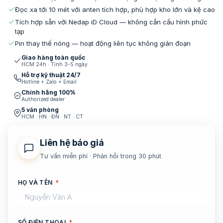
Đọc xa tới 10 mét với anten tích hợp, phù hợp kho lớn và kệ cao
Tích hợp sẵn với Nedap iD Cloud — không cần cấu hình phức
tạp
Pin thay thế nóng — hoạt động liên tục không gián đoạn
Giao hàng toàn quốc
HCM 24h · Tỉnh 3-5 ngày
Hỗ trợ kỹ thuật 24/7
Hotline + Zalo + Email
Chính hãng 100%
Authorized dealer
5 văn phòng
HCM · HN · ĐN · NT · CT
Liên hệ báo giá
Tư vấn miễn phí · Phản hồi trong 30 phút
HỌ VÀ TÊN
*
SỐ ĐIỆN THOẠI
*