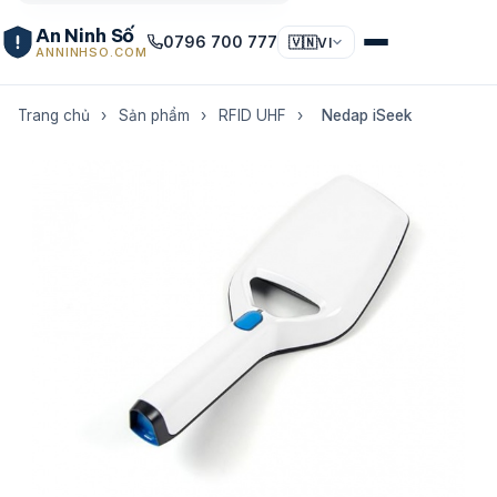
An Ninh Số
0796 700 777
🇻🇳
VI
ANNINHSO.COM
Trang chủ
›
Sản phẩm
›
RFID UHF
›
Nedap iSeek